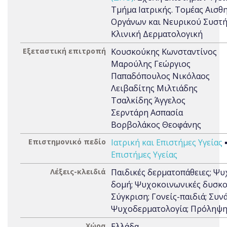
Τμήμα Ιατρικής. Τομέας Αισθ
Οργάνων και Νευρικού Συστή
Κλινική Δερματολογική
Εξεταστική επιτροπή
Κουσκούκης Κωνσταντίνος
Μαρούλης Γεώργιος
Παπαδόπουλος Νικόλαος
Λειβαδίτης Μιλτιάδης
Τσαλκίδης Άγγελος
Σερντάρη Ασπασία
Βορβολάκος Θεοφάνης
Επιστημονικό πεδίο
Ιατρική και Επιστήμες Υγείας
Επιστήμες Υγείας
Λέξεις-κλειδιά
Παιδικές δερματοπάθειες; Ψυ
δομή; Ψυχοκοινωνικές δυσκο
Σύγκριση; Γονείς-παιδιά; Συνά
Ψυχοδερματολογία; Πρόληψ
Χώρα
Ελλάδα