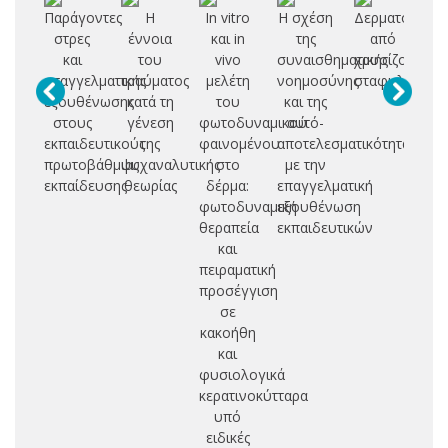
Παράγοντες
Η
In vitro
Η σχέση
Δερματοπάθει
Μ
στρες
έννοια
και in
της
από
και
του
vivo
συναισθηματικής
χρυσίζοντα
ο
επαγγελματικής
τραύματος
μελέτη
νοημοσύνης
σταφυλόκοκκ
π
εξουθένωσης
κατά τη
του
και της
στους
γένεση
φωτοδυναμικού
αυτό-
σ
εκπαιδευτικούς
της
φαινομένου
αποτελεσματικότητας
πρωτοβάθμιας
ψυχαναλυτικής
στο
με την
εκπαίδευσης
θεωρίας
δέρμα:
επαγγελματική
φωτοδυναμική
εξουθένωση
θεραπεία
εκπαιδευτικών
και
πειραματική
προσέγγιση
σε
κακοήθη
και
φυσιολογικά
κερατινοκύτταρα
υπό
ειδικές