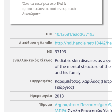
Όλα τα τεκμήρια στο ΕΑΔΔ
προστατεύονται από πνευματικά
δικαιώματα.
DOI
10.12681/eadd/37193
Διεύθυνση Handle
http://hdl.handle.net/10442/h
ND
37193
Εναλλακτικός τίτλος
Pediatric skin diseases as a 
of the mental structure of the 
and his family
Συγγραφέας
Καραμπέτσος, Χαρίλαος (Πατ
Γεώργιος)
Ημερομηνία
2013
Ίδρυμα
Δημοκρίτειο Πανεπιστήμιο Θ
(ΔΠΘ)
. Σχολή Επιστημών Υγεία