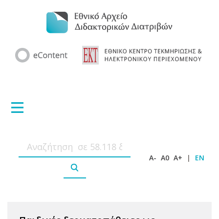
A-
A0
A+
|
EN