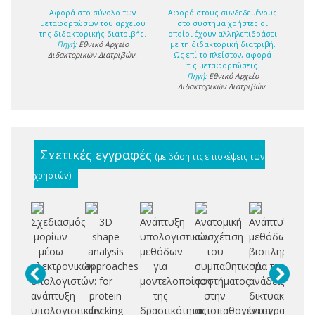
Αφορά στο σύνολο των
Αφορά στους συνδεδεμένους
μεταφορτώσων του αρχείου
στο σύστημα χρήστες οι
της διδακτορικής διατριβής.
οποίοι έχουν αλληλεπιδράσει
Πηγή:
Εθνικό Αρχείο
με τη διδακτορική διατριβή.
Διδακτορικών Διατριβών
.
Ως επί το πλείστον, αφορά
τις μεταφορτώσεις.
Πηγή:
Εθνικό Αρχείο
Διδακτορικών Διατριβών
.
Σχετικές εγγραφές
(με βάση τις επισκέψεις των
χρηστών)
Σχεδιασμός
3D
Ανάπτυξη
Ανατομική
Ανάπτυξη
μορίων
shape
υπολογιστικών
συσχέτιση
μεθόδων
αγ
μέσω
analysis
μεθόδων
του
βιοπληροφορ
ηλεκτρονικών
approaches
για
συμπαθητικού
για την
ψω
υπολογιστών:
for
μοντελοποίηση
συστήματος
ανάδειξη
ανάπτυξη
protein
της
στην
δικτυακών
σ
υπολογιστικών
docking
δραστικότητας
αιτιοπαθογένεια
υπογραφών