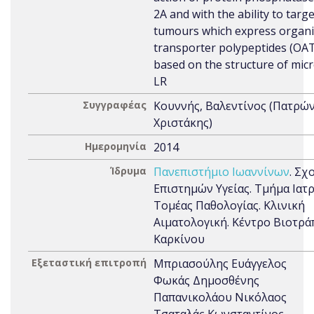
2A and with the ability to targ
tumours which express organi
transporter polypeptides (OA
based on the structure of micr
LR
Συγγραφέας
Κουννής, Βαλεντίνος (Πατρώ
Χριστάκης)
Ημερομηνία
2014
Ίδρυμα
Πανεπιστήμιο Ιωαννίνων
. Σχ
Επιστημών Υγείας. Τμήμα Ιατρ
Τομέας Παθολογίας. Κλινική
Αιματολογική. Κέντρο Βιοτρά
Καρκίνου
Εξεταστική επιτροπή
Μπριασούλης Ευάγγελος
Φωκάς Δημοσθένης
Παπανικολάου Νικόλαος