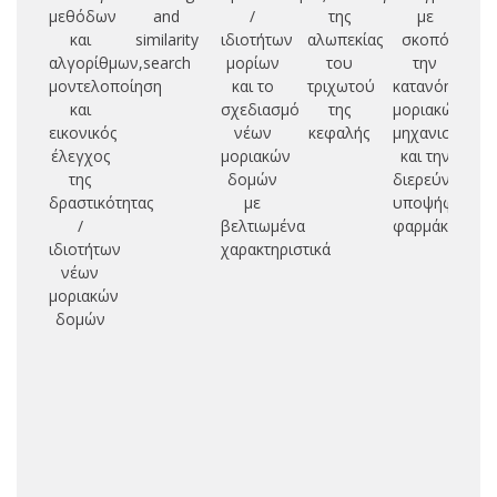
μεθόδων
and
/
της
με
ν
και
similarity
ιδιοτήτων
αλωπεκίας
σκοπό
α
αλγορίθμων,
search
μορίων
του
την
π
μοντελοποίηση
και το
τριχωτού
κατανόηση
και
σχεδιασμό
της
μοριακών
α
εικονικός
νέων
κεφαλής
μηχανισμών
θε
έλεγχος
μοριακών
και την
της
δομών
διερεύνηση
βι
δραστικότητας
με
υποψήφιων
τρ
/
βελτιωμένα
φαρμάκων
ιδιοτήτων
χαρακτηριστικά
νέων
μοριακών
δομών