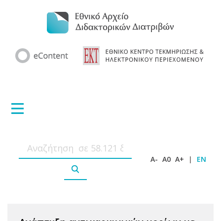
A-
A0
A+
|
EN