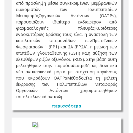
από πρόσληψη µέσω συγκεκριµένων µεµβρανικών
διακοµιστών των Πολυπεπτιδίων
ΜεταφοράςΟργανικών Ανιόντων (OATPs),
παρουσιάζουν ιδιαίτερο ενδιαφέρον από
φαρµακολογικής πλευράς.Κυριότερες
ενδοκυττάριες δράσεις τους είναι η αναστολή των
καταλυτικών υποµονάδων τωνΠρωτεϊνικών
Φωσφατασών 1 (PP1) και 2Α (PP2Α), η µείωση των
επιπέδων γλουταθειόνης (GSH) καιη αύξηση των
ελευθέρων ριζών οξυγόνου (ROS). Στην βάση αυτή
µελετήθηκαν στην παρούσαδιατριβή ως δυνητικά
νέα αντικαρκινικά µόρια µε στόχευση καρκίνους
που εκφράζουν OATPsΜέθοδοι:Για τη µελέτη
έκφρασης των Πολυπεπτιδίων Μεταφοράς
Οργανικών Ανιόντων χρησιµοποιήθηκαν
ταπολυκλωνικά αντισώµ ...
περισσότερα