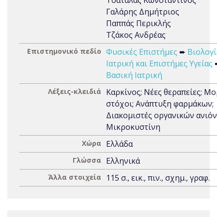
Τσαταλάς Κωνσταντίνος
Γαλάρης Δημήτριος
Παππάς Περικλής
Τζάκος Ανδρέας
Επιστημονικό πεδίο
Φυσικές Επιστήμες
➨
Βιολογί
Ιατρική και Επιστήμες Υγείας
Βασική Ιατρική
Λέξεις-κλειδιά
Καρκίνος; Νέες θεραπείες; Μο
στόχοι; Ανάπτυξη φαρμάκων;
Διακομιστές οργανικών ανιόν
Μικροκυστίνη
Χώρα
Ελλάδα
Γλώσσα
Ελληνικά
Άλλα στοιχεία
115 σ., εικ., πιν., σχημ., γραφ.