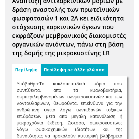
Ανάπτυξη αντικαρκινικών μορίων με
δράση αναστολής των πρωτεϊνικών
φωσφατασών 1 και 2Α κει ειδικότητα
στόχευσης καρκινικών όγκων που
εκφράζουν μεμβρανικούς διακομιστές
οργανικών ανιόντων, πάνω στη βάση
της δομής της μικροκυστίνης LR
Περίληψη
Περίληψη σε άλλη γλώσσα
Υπόβαθρο:Τα κυκλοπεπτιδικά µόρια που
συντίθενται απο τα κυανοβακτήρια,
συµπεριλαµβανοµένων τωνµικροκυστνών και των
νοντουλαρινών, θεωρούνται επικίνδυνα για την
ανθρώπινη υγεία λόγω τωνπιθανών τοξικών
επιδράσεων µετά απο µεγάλη κατανάλωση ή
µακροχρόνια έκθεση. Ωστόσο, οιµικροκυστίνες
λόγω φυσικοχηµικών ιδιοτήτων και της
δυνατότητας να προκαλούν κυτταρική βλάβηµετά