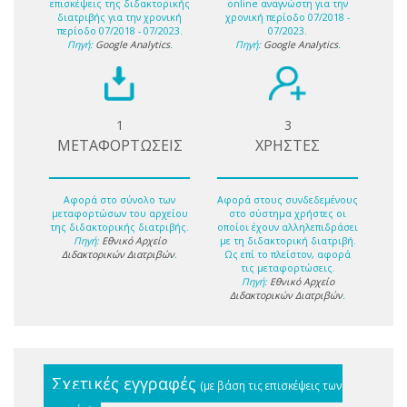
επισκέψεις της διδακτορικής
online αναγνώστη για την
διατριβής για την χρονική
χρονική περίοδο 07/2018 -
περίοδο 07/2018 - 07/2023.
07/2023.
Πηγή:
Google Analytics
.
Πηγή:
Google Analytics
.
1
3
ΜΕΤΑΦΟΡΤΩΣΕΙΣ
ΧΡΗΣΤΕΣ
Αφορά στο σύνολο των
Αφορά στους συνδεδεμένους
μεταφορτώσων του αρχείου
στο σύστημα χρήστες οι
της διδακτορικής διατριβής.
οποίοι έχουν αλληλεπιδράσει
Πηγή:
Εθνικό Αρχείο
με τη διδακτορική διατριβή.
Διδακτορικών Διατριβών
.
Ως επί το πλείστον, αφορά
τις μεταφορτώσεις.
Πηγή:
Εθνικό Αρχείο
Διδακτορικών Διατριβών
.
Σχετικές εγγραφές
(με βάση τις επισκέψεις των