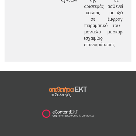
αριστεράς
ασθενείς
ασ
κοιλίας
με οξύ
σε
έμφραγμα
π
πειραματικό
του
αρ
μοντέλο
μυοκαρδίου
ισχαιμίας-
επαναιμάτωσης