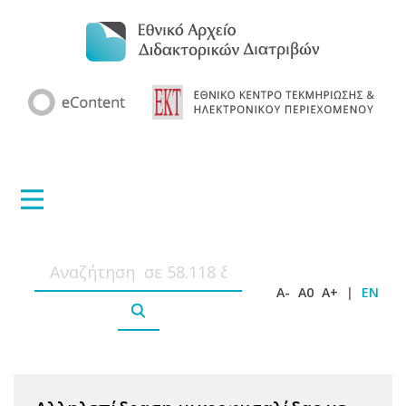
A-
A0
A+
|
EN