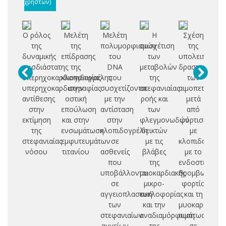
χρηστών)
Ο ρόλος
Μελέτη
Μελέτη
Η
Σχέση
της
της
πολυμορφισμών
συσχέτιση
της
συ
δυναμικής
επίδρασης
του
των
υπολειπόμενη
τρισδιάστατης
της
DNA
μεταβολών
δραστικότητα
π
υπερηχοκαρδιογραφίας-
κλοπιδογρέλης
που
της
των
υπερηχοκαρδιογραφίας
στην
συσχετίζονται
στεφανιαίας
αιμοπεταλίων
κα
αντίθεσης
οστική
με την
ροής και
μετά
κ
στην
επούλωση
αντίσταση
των
από
εκτίμηση
και στην
στην
φλεγμονωδών
φόρτιση
νε
της
ενσωμάτωση
κλοπιδογρέλη
δεικτών
με
π
στεφανιαίας
εμφυτευμάτων
σε
με τις
κλοπιδογρέλη
δ
νόσου
τιτανίου
ασθενείς
βλάβες
με το
κα
που
της
ενδοστεφανια
κι
υποβάλλονται
μυοκαρδιακής
θρομβωτικό
σε
μικρο-
φορτίο
δ
αγγειοπλαστική
κυκλοφορίας
και τη
εν
των
και την
μυοκαρδιακή
στεφανιαίων
αναδιαμόρφωση
αιμάτωση
αι
αγγείων
της
σε