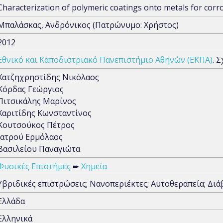
Characterization of polymeric coatings onto metals for cor
Μπαλάσκας, Ανδρόνικος (Πατρώνυμο: Χρήστος)
2012
Εθνικό και Καποδιστριακό Πανεπιστήμιο Αθηνών (ΕΚΠΑ)
. 
Χατζηχρηστίδης Νικόλαος
Κόρδας Γεώργιος
Πιτσικάλης Μαρίνος
Χαριτίδης Κωνσταντίνος
Κουτσούκος Πέτρος
Ιατρού Ερμόλαος
Βασιλείου Παναγιώτα
Φυσικές Επιστήμες
➨
Χημεία
Υβριδικές επιστρώσεις; Νανοπεριέκτες; Αυτοθεραπεία; Δι
Ελλάδα
Ελληνικά