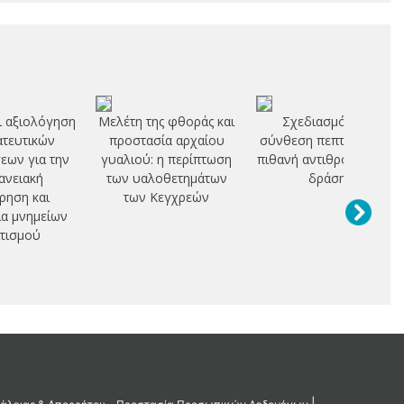
ι αξιολόγηση
Μελέτη της φθοράς και
Σχεδιασμός και
τευτικών
προστασία αρχαίου
σύνθεση πεπτιδίων με
εων για την
γυαλιού: η περίπτωση
πιθανή αντιθρομβωτική
ανειακή
των υαλοθετημάτων
δράση
ρηση και
των Κεγχρεών
α μνημείων
τισμού