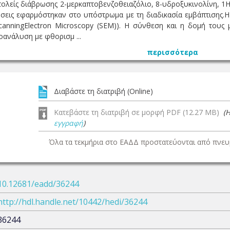
ολείς διάβρωσης 2-μερκαπτοβενζοθειαζόλιο, 8-υδροξυκινολίνη, 1
ώσεις εφαρμόστηκαν στο υπόστρωμα με τη διαδικασία εμβάπτισης.
canningElectron Microscopy (SEM)). Η σύνθεση και η δομή του
κροανάλυση με φθορισμ ...
περισσότερα
Διαβάστε τη διατριβή (Online)
Κατεβάστε τη διατριβή σε μορφή PDF (12.27 MB)
(
εγγραφή
)
Όλα τα τεκμήρια στο ΕΑΔΔ προστατεύονται από πνευμ
10.12681/eadd/36244
http://hdl.handle.net/10442/hedi/36244
36244