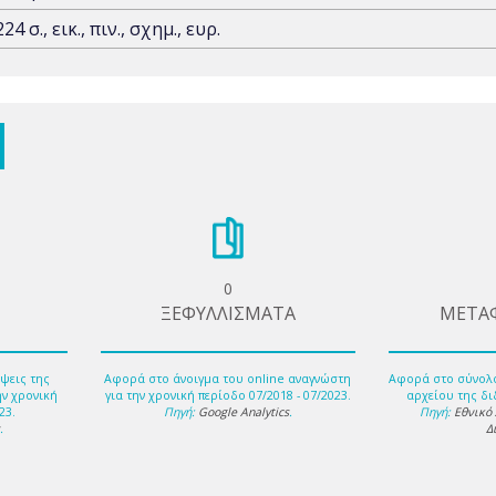
224 σ., εικ., πιν., σχημ., ευρ.
0
ΞΕΦΥΛΛΙΣΜΑΤΑ
ΜΕΤΑ
ψεις της
Αφορά στο άνοιγμα του online αναγνώστη
Αφορά στο σύνολ
ην χρονική
για την χρονική περίοδο 07/2018 - 07/2023.
αρχείου της δι
23.
Πηγή:
Google Analytics
.
Πηγή:
Εθνικό
s
.
Δ