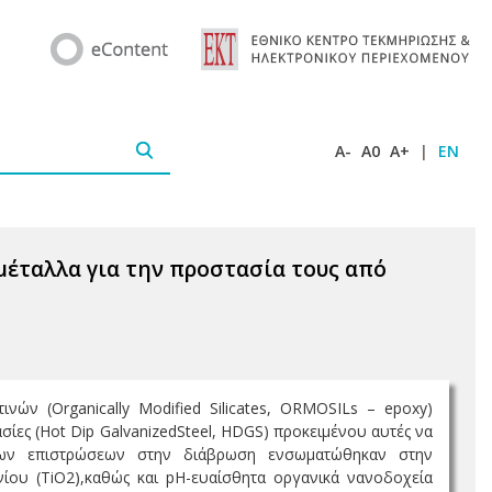
A-
A0
A+
|
EN
έταλλα για την προστασία τους από
νών (Organically Modified Silicates, ORMOSILs – epoxy)
ες (Hot Dip GalvanizedSteel, HDGS) προκειμένου αυτές να
των επιστρώσεων στην διάβρωση ενσωματώθηκαν στην
νίου (TiO2),καθώς και pH-ευαίσθητα οργανικά νανοδοχεία