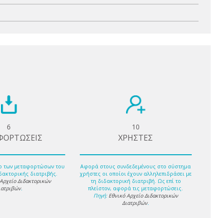
6
10
ΦΟΡΤΩΣΕΙΣ
ΧΡΗΣΤΕΣ
ο των μεταφορτώσων του
Αφορά στους συνδεδεμένους στο σύστημα
δακτορικής διατριβής.
χρήστες οι οποίοι έχουν αλληλεπιδράσει με
 Αρχείο Διδακτορικών
τη διδακτορική διατριβή. Ως επί το
ιατριβών
.
πλείστον, αφορά τις μεταφορτώσεις.
Πηγή:
Εθνικό Αρχείο Διδακτορικών
Διατριβών
.