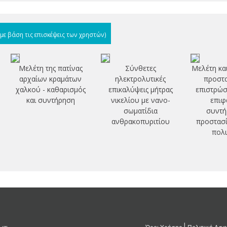
(με βάση τις επισκέψεις των χρηστών)
Μελέτη της πατίνας
Σύνθετες
Μελέτη κα
αρχαίων κραμάτων
ηλεκτρολυτικές
προστα
χαλκού - καθαρισμός
επικαλύψεις μήτρας
επιστρώσ
και συντήρηση
νικελίου με νανο-
επιφ
σωματίδια
συντή
ανθρακοπυριτίου
προστασί
πολι