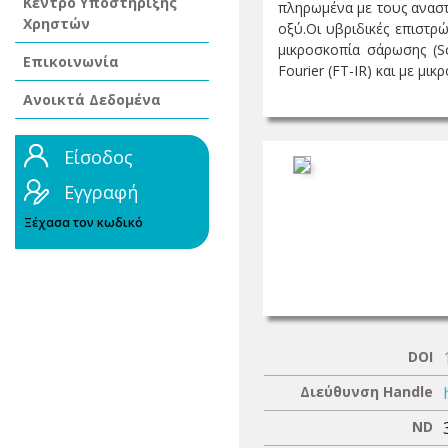
Κέντρο Υποστήριξης
πληρωμένα με τους αναστ
Χρηστών
οξύ.Οι υβριδικές επιστρ
μικροσκοπία σάρωσης (S
Επικοινωνία
Fourier (FT-IR) και με μι
Ανοικτά Δεδομένα
Είσοδος
Εγγραφή
Ξέχασα τον κωδικό
DOI
Διεύθυνση Handle
ND