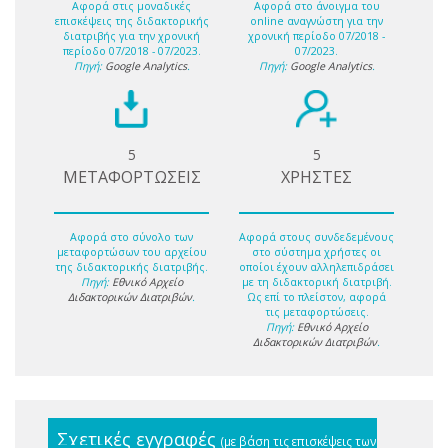
Αφορά στις μοναδικές
Αφορά στο άνοιγμα του
επισκέψεις της διδακτορικής
online αναγνώστη για την
διατριβής για την χρονική
χρονική περίοδο 07/2018 -
περίοδο 07/2018 - 07/2023.
07/2023.
Πηγή:
Google Analytics
.
Πηγή:
Google Analytics
.
5
5
ΜΕΤΑΦΟΡΤΩΣΕΙΣ
ΧΡΗΣΤΕΣ
Αφορά στο σύνολο των
Αφορά στους συνδεδεμένους
μεταφορτώσων του αρχείου
στο σύστημα χρήστες οι
της διδακτορικής διατριβής.
οποίοι έχουν αλληλεπιδράσει
Πηγή:
Εθνικό Αρχείο
με τη διδακτορική διατριβή.
Διδακτορικών Διατριβών
.
Ως επί το πλείστον, αφορά
τις μεταφορτώσεις.
Πηγή:
Εθνικό Αρχείο
Διδακτορικών Διατριβών
.
Σχετικές εγγραφές
(με βάση τις επισκέψεις των