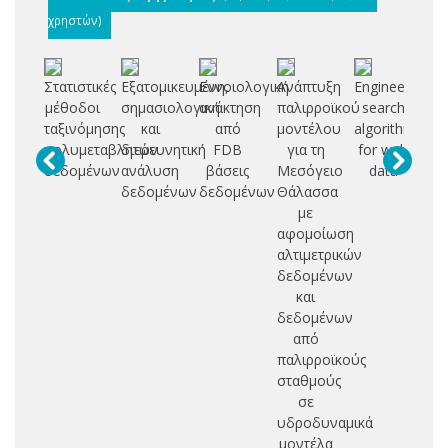
χρηστών)
Στατιστικές
Εξατομικευμένη,
Εννοιολογική
Ανάπτυξη
Engineering
Τε
μέθοδοι
σημασιολογική
ανάκτηση
παλιρροϊκού
search
α
ταξινόμησης
και
από
μοντέλου
algorithms
δ
πολυμεταβλητών
διερευνητική
FDB
για τη
for web
δεδομένων
ανάλυση
βάσεις
Μεσόγειο
data
αξ
δεδομένων
δεδομένων
Θάλασσα
δι
με
ε
αφομοίωση
αλτιμετρικών
δεδομένων
και
δεδομένων
από
παλιρροϊκούς
σταθμούς
σε
υδροδυναμικά
μοντέλα