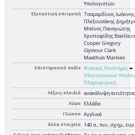
Υπολογιστών
Εξεταστική επιτροπή
Τσαμαρδίνος Ιωάννης
Πλεξουσάκης Δημήτρ
Μπένος Παναγιώτης
Χριστοφίδης Βασίλει
Cooper Gregory
Glymour Clark
Maathuis Marloes
Επιστημονικό πεδίο
Φυσικές Επιστήμες
➨
Ηλεκτρονικών Υπολογ
Πληροφορική
Λέξεις-κλειδιά
ανακάλυψη αιτιότητα
Χώρα
Ελλάδα
Γλώσσα
Αγγλικά
Άλλα στοιχεία
140 σ., πιν., σχημ., ευρ.
Ειδικοί όροι χρήσης/διάθεσης