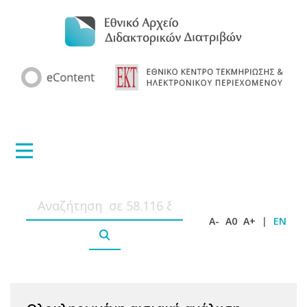
A-
A0
A+
|
EN