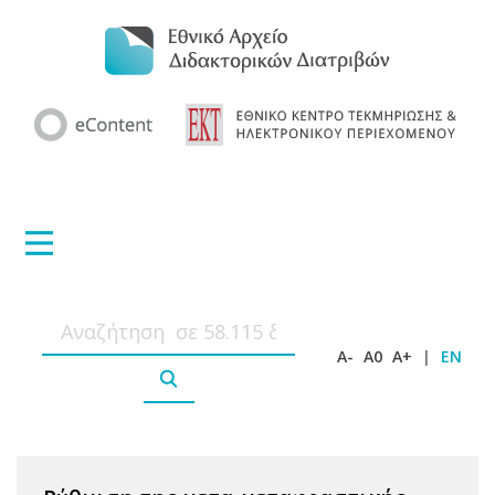
A-
A0
A+
|
EN