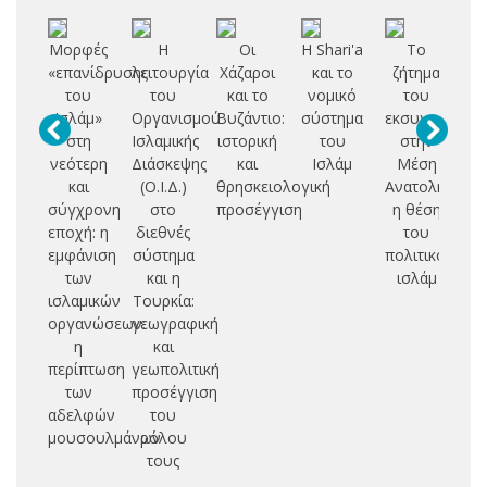
Μορφές
Η
Οι
Η Shari'a
Το
«επανίδρυσης
λειτουργία
Χάζαροι
και το
ζήτημα
α
του
του
και το
νομικό
του
μ
Ισλάμ»
Οργανισμού
Βυζάντιο:
σύστημα
εκσυγχρονισ
στη
Ισλαμικής
ιστορική
του
στην
με
νεότερη
Διάσκεψης
και
Ισλάμ
Μέση
ελ
και
(Ο.Ι.Δ.)
θρησκειολογική
Ανατολή:
σύγχρονη
στο
προσέγγιση
η θέση
μυ
εποχή: η
διεθνές
του
εμφάνιση
σύστημα
πολιτικού
Ψ
των
και η
ισλάμ
Κα
ισλαμικών
Τουρκία:
γ
οργανώσεων:
γεωγραφική
η
και
Α
περίπτωση
γεωπολιτική
των
προσέγγιση
αδελφών
του
μουσουλμάνων
ρόλου
τους