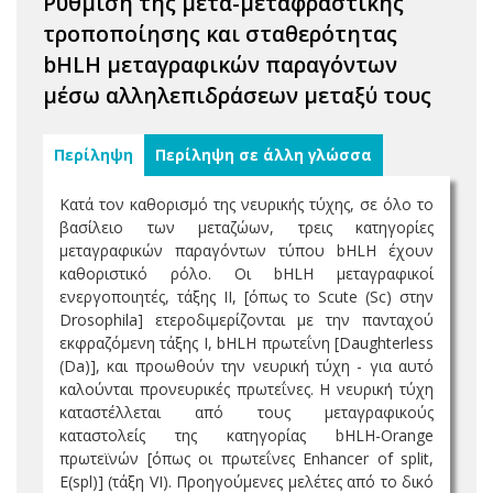
Ρύθμιση της μετα-μεταφραστικής
τροποποίησης και σταθερότητας
bHLH μεταγραφικών παραγόντων
μέσω αλληλεπιδράσεων μεταξύ τους
Περίληψη
Περίληψη σε άλλη γλώσσα
Κατά τον καθορισμό της νευρικής τύχης, σε όλο το
βασίλειο των μεταζώων, τρεις κατηγορίες
μεταγραφικών παραγόντων τύπου bHLH έχουν
καθοριστικό ρόλο. Οι bHLH μεταγραφικοί
ενεργοποιητές, τάξης ΙΙ, [όπως το Scute (Sc) στην
Drosophila] ετεροδιμερίζονται με την πανταχού
εκφραζόμενη τάξης Ι, bHLH πρωτεΐνη [Daughterless
(Da)], και προωθούν την νευρική τύχη - για αυτό
καλούνται προνευρικές πρωτεΐνες. Η νευρική τύχη
καταστέλλεται από τους μεταγραφικούς
καταστολείς της κατηγορίας bHLH-Orange
πρωτεϊνών [όπως οι πρωτεΐνες Enhancer of split,
E(spl)] (τάξη VI). Προηγούμενες μελέτες από το δικό