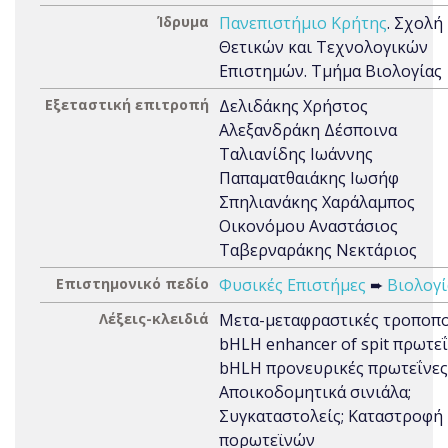
Ίδρυμα
Πανεπιστήμιο Κρήτης
. Σχολή
Θετικών και Τεχνολογικών
Επιστημών. Τμήμα Βιολογίας
Εξεταστική επιτροπή
Δελιδάκης Χρήστος
Αλεξανδράκη Δέσποινα
Ταλιανίδης Ιωάννης
Παπαματθαιάκης Ιωσήφ
Σπηλιανάκης Χαράλαμπος
Οικονόμου Αναστάσιος
Ταβερναράκης Νεκτάριος
Επιστημονικό πεδίο
Φυσικές Επιστήμες
➨
Βιολογί
Λέξεις-κλειδιά
Μετα-μεταφραστικές τροποπο
bHLH enhancer of spit πρωτεΐ
bHLH προνευρικές πρωτεΐνες
Αποικοδομητικά σινιάλα;
Συγκαταστολείς; Καταστροφή
πορωτεϊνών