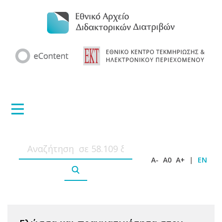
A-
A0
A+
|
EN