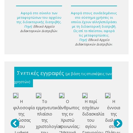
Αφορά στο σύνολο των
Αφορά στους συνδεδεμένους
μεταφορτώσων του αρχείου
στο σύστημα χρήστες οι
της διδακτορικής διατριβής.
οποίοι έχουν αλληλεπιδράσει
Πηγή:
Εθνικό Αρχείο
με τη διδακτορική διατριβή.
Διδακτορικών Διατριβών
.
Ως επί το πλείστον, αφορά
τις μεταφορτώσεις.
Πηγή:
Εθνικό Αρχείο
Διδακτορικών Διατριβών
.
Σχετικές εγγραφές
(με βάση τις επισκέψεις των
χρηστών)
Η
Το
Ο
Η περί
Η
Δη
φιλοσοφία
ερμηνευτικό
άνθρωπος
εσχάτων
έννοια
ι
της
πλαίσιο
της εν
διδασκαλία
της
έ
γλώσσας
της
Χριστώ
του
διαλεκτικής
του
χριστολογίας
κοινωνίας.:
αγίου
στον
σ
Ludwig
του
"Μετοχή
Γρηγορίου
Πλάτωνα
ο