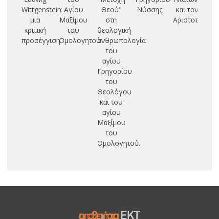
Wittgenstein:
Αγίου
Θεού"
Νύσσης
και τον
θε
μια
Μαξίμου
στη
Αριστοτέλη
ερ
κριτική
του
θεολογική
α
προσέγγιση
Ομολογητού
ανθρωπολογία
Γ
του
Φ
αγίου
Γρηγορίου
Ι
του
Ζη
Θεολόγου
και του
αγίου
Μαξίμου
του
Ομολογητού.