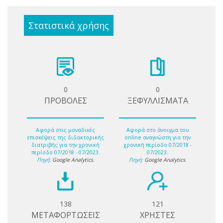
Στατιστικά χρήσης
0
0
ΠΡΟΒΟΛΕΣ
ΞΕΦΥΛΛΙΣΜΑΤΑ
Αφορά στις μοναδικές
Αφορά στο άνοιγμα του
επισκέψεις της διδακτορικής
online αναγνώστη για την
διατριβής για την χρονική
χρονική περίοδο 07/2018 -
περίοδο 07/2018 - 07/2023.
07/2023.
Πηγή:
Google Analytics
.
Πηγή:
Google Analytics
.
138
121
ΜΕΤΑΦΟΡΤΩΣΕΙΣ
ΧΡΗΣΤΕΣ