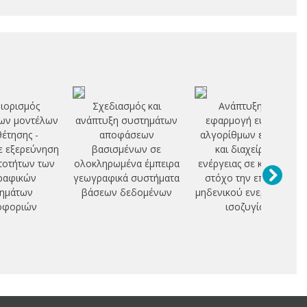
ιορισμός
Σχεδιασμός και
Ανάπτυξη και
ων μοντέλων
ανάπτυξη συστημάτων
εφαρμογή ευφυών
έτησης -
αποφάσεων
αλγορίθμων ελέγχου
ε εξερεύνηση
βασισμένων σε
και διαχείρισης
τοτήτων των
ολοκληρωμένα έμπειρα
ενέργειας σε κτίρια, με
ραφικών
γεωγραφικά συστήματα
στόχο την επίτευξη
ημάτων
βάσεων δεδομένων
μηδενικού ενεργειακού
οφοριών
ισοζυγίου