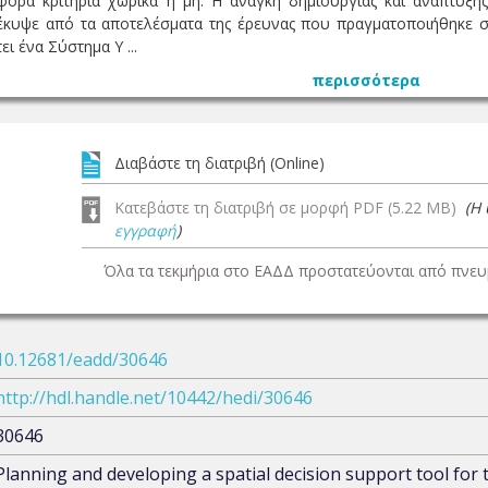
ορα κριτήρια χωρικά ή μη. Η ανάγκη δημιουργίας και ανάπτυξη
ψε από τα αποτελέσματα της έρευνας που πραγματοποιήθηκε σε Ο
ι ένα Σύστημα Υ ...
περισσότερα
Διαβάστε τη διατριβή (Online)
Κατεβάστε τη διατριβή σε μορφή PDF (5.22 MB)
(Η
εγγραφή
)
Όλα τα τεκμήρια στο ΕΑΔΔ προστατεύονται από πνευμ
10.12681/eadd/30646
http://hdl.handle.net/10442/hedi/30646
30646
Planning and developing a spatial decision support tool for t