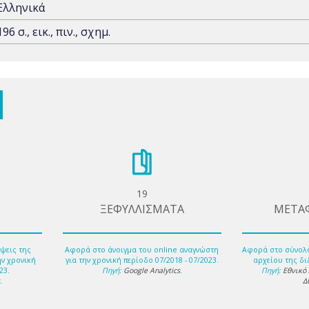
Ελληνικά
196 σ., εικ., πιν., σχημ.
19
ΞΕΦΥΛΛΙΣΜΑΤΑ
ΜΕΤΑ
ψεις της
Αφορά στο άνοιγμα του online αναγνώστη
Αφορά στο σύνολ
ην χρονική
για την χρονική περίοδο 07/2018 - 07/2023.
αρχείου της δι
23.
Πηγή:
Google Analytics
.
Πηγή:
Εθνικό
s
.
Δ