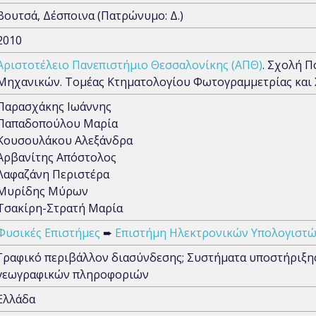
Βουτσά, Δέσποινα (Πατρώνυμο: Δ.)
2010
Αριστοτέλειο Πανεπιστήμιο Θεσσαλονίκης (ΑΠΘ)
. Σχολή 
Μηχανικών. Τομέας Κτηματολογίου Φωτογραμμετρίας και
Παρασχάκης Ιωάννης
Παπαδοπούλου Μαρία
Κουσουλάκου Αλεξάνδρα
Αρβανίτης Απόστολος
Λαφαζάνη Περιστέρα
Μυρίδης Μύρων
Τσακίρη-Στρατή Μαρία
Φυσικές Επιστήμες
➨
Επιστήμη Ηλεκτρονικών Υπολογιστώ
Γραφικό περιβάλλον διασύνδεσης; Συστήματα υποστήριξ
γεωγραφικών πληροφοριών
Ελλάδα