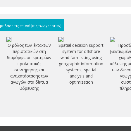
(με βάση τις επισκέψεις των χρηστών)
Ο ρόλος των έκτακτων
Spatial decision support
Προσδ
περιστατικών στη
system for offshore
βελτιωμέν
διαμόρφωση κριτηρίων
wind farm siting using
χωροθ
προληπτικής
geographic information
κάλυψης μ
συντήρησης και
systems, spatial
των δυνα
αντικατάστασης των
analysis and
γεωγ
αγωγών στα δίκτυα
optimization
συστ
ύδρευσης
πληρ