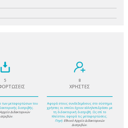
5
8
ΦΟΡΤΩΣΕΙΣ
ΧΡΗΣΤΕΣ
ο των μεταφορτώσων του
Αφορά στους συνδεδεμένους στο σύστημα
δακτορικής διατριβής.
χρήστες οι οποίοι έχουν αλληλεπιδράσει με
 Αρχείο Διδακτορικών
τη διδακτορική διατριβή. Ως επί το
ιατριβών
.
πλείστον, αφορά τις μεταφορτώσεις.
Πηγή:
Εθνικό Αρχείο Διδακτορικών
Διατριβών
.