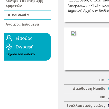
λαμβάνοντας υπόψη διάφ
Κέντρο Υποστήριξης
Αποφάσεων «PFLT» προέκυ
Χρηστών
Δημοτική Αρχή δεν διαθέτε
Επικοινωνία
Ανοικτά Δεδομένα
Είσοδος
Εγγραφή
Ξέχασα τον κωδικό
DOI
Διεύθυνση Handle
ND
Εναλλακτικός τίτλος