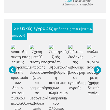
Πηγή:
Εθνικό Αρχείο
Διδακτορικών Διατριβών
.
Σχετικές εγγραφές
(με βάση τις επισκέψεις των
χρηστών)
Ανάπτυξη
Σχέση
Στρατηγικές
Πρότυπα
Ανάλυση
Ε
συστήματος
μεταξύ
ζωής
διαδοχής
και
λήψεως
συστήματος
κατά την
της
αξιολόγηση
αποφάσεων
εκτροφής
υψομετρική
λιβαδικής
αγροδασικών
Κ
για την
βοσκοτόπων
διαβάθμιση:
βλάστησης
συστημάτων
Μ
προστασία
ζώων
η
σε
με τη
Τ
των
και
περίπτωση
εγκαταλειμμένους
χρήση
Ε
δασών
ερημοποίησης
των
αγρούς
δεικτών
και του
σε
πληθυσμών
τοπίου
Ε
φυσικού
μεσογειακά
Campanula
Υ
περιβάλλοντος
λιβαδικά
του
Α
από
τοπία
Ολύμπου
Σ