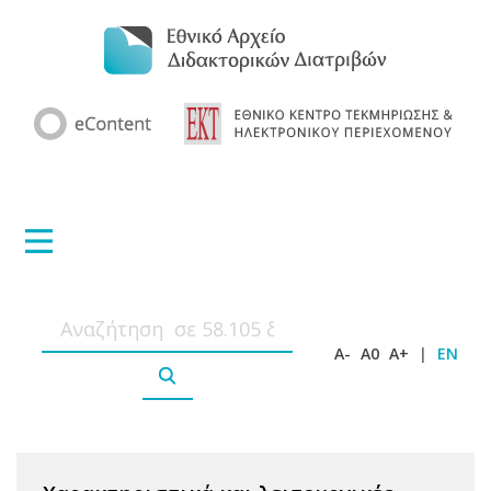
A-
A0
A+
|
EN