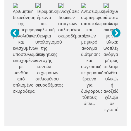
Αριθμητική
Πειραματική
Ενισχύσεις
Αντισεισμική
Ενίσχυση
S
διερεύνηση
έρευνα
δομικών
συμπεριφορά
υποστυλωμά
d
της
και
στοιχείων
υποστυλωμάτων
οπλισμένου
συμπεριφοράς
αναλυτική
οπλισμένου
και
σκυροδέματο
st
μονολιθικών
θεωρία
σκυροδέματος
δοκών
με νέα
και
υπολογισμού
με μικρό
υλικά:
e
ενισχυμένων
της
άνοιγμα
ινοπλέγματα
a
υποστυλωμάτων
διατμητικής
διάτμησης
ανόργανης
ενισχυμένων
αντοχής
και
μήτρας,
gr
με
κοντών
συγκριτική
οπλισμοί
e
μανδύα
τοιχωμάτων
πειραματική
σύνθετων
από
οπλισμένου
έρευνα
υλικών
st
οπλισμένο
σκυροδέματος
για
ή
σκυρόδεμα
διάφορους
ανοξείδωτου
τύπους
χάλυβα
όπλι...
σε
εγκοπές