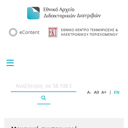
A-
A0
A+
|
EN