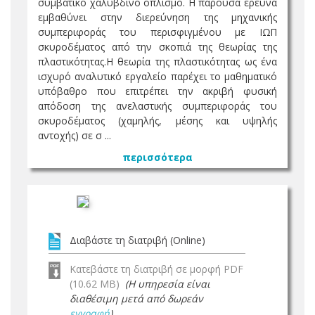
συµβατικό χαλύβδινο οπλισµό. Η παρούσα έρευνα
εµβαθύνει στην διερεύνηση της µηχανικής
συµπεριφοράς του περισφιγµένου µε ΙΩΠ
σκυροδέµατος από την σκοπιά της θεωρίας της
πλαστικότητας.Η θεωρία της πλαστικότητας ως ένα
ισχυρό αναλυτικό εργαλείο παρέχει το µαθηµατικό
υπόβαθρο που επιτρέπει την ακριβή φυσική
απόδοση της ανελαστικής συµπεριφοράς του
σκυροδέµατος (χαµηλής, µέσης και υψηλής
αντοχής) σε σ ...
περισσότερα
Διαβάστε τη διατριβή (Online)
Κατεβάστε τη διατριβή σε μορφή PDF
(10.62 MB)
(Η υπηρεσία είναι
διαθέσιμη μετά από δωρεάν
εγγραφή
)