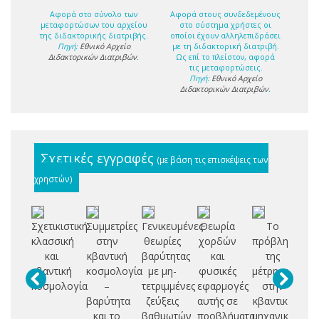
Αφορά στο σύνολο των
Αφορά στους συνδεδεμένους
μεταφορτώσων του αρχείου
στο σύστημα χρήστες οι
της διδακτορικής διατριβής.
οποίοι έχουν αλληλεπιδράσει
Πηγή:
Εθνικό Αρχείο
με τη διδακτορική διατριβή.
Διδακτορικών Διατριβών
.
Ως επί το πλείστον, αφορά
τις μεταφορτώσεις.
Πηγή:
Εθνικό Αρχείο
Διδακτορικών Διατριβών
.
Σχετικές εγγραφές
(με βάση τις επισκέψεις των
χρηστών)
Σχετικιστική
Συμμετρίες
Γενικευμένες
Θεωρία
Το
Μ
κλασσική
στην
θεωρίες
χορδών
πρόβλημα
και
κβαντική
βαρύτητας
και
της
κβαντική
κοσμολογία
με μη-
φυσικές
μέτρησης
Π
κοσμολογία
–
τετριμμένες
εφαρμογές
στην
βαρύτητα
ζεύξεις
αυτής σε
κβαντική
Τ
και το
βαθμωτών
προβλήματα
μηχανική
Ε