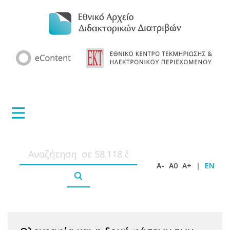
A-
A0
A+
|
EN