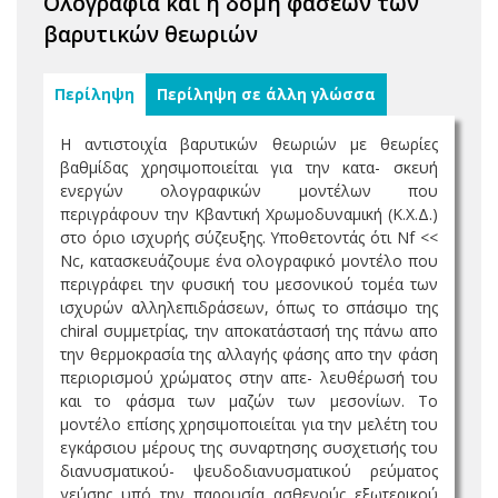
Ολογραφία και η δομή φάσεων των
βαρυτικών θεωριών
Περίληψη
Περίληψη σε άλλη γλώσσα
Η αντιστοιχία βαρυτικών θεωριών με θεωρίες
βαθμίδας χρησιμοποιείται για την κατα- σκευή
ενεργών ολογραφικών μοντέλων που
περιγράφουν την Κβαντική Χρωμοδυναμική (Κ.Χ.Δ.)
στο όριο ισχυρής σύζευξης. Υποθετοντάς ότι Nf <<
Nc, κατασκευάζουμε ένα ολογραφικό μοντέλο που
περιγράφει την φυσική του μεσονικού τομέα των
ισχυρών αλληλεπιδράσεων, όπως το σπάσιμο της
chiral συμμετρίας, την αποκατάστασή της πάνω απο
την θερμοκρασία της αλλαγής φάσης απο την φάση
περιορισμού χρώματος στην απε- λευθέρωσή του
και το φάσμα των μαζών των μεσονίων. Το
μοντέλο επίσης χρησιμοποιείται για την μελέτη του
εγκάρσιου μέρους της συναρτησης συσχετισής του
διανυσματικού- ψευδοδιανυσματικού ρεύματος
γεύσης υπό την παρουσία ασθενούς εξωτερικού