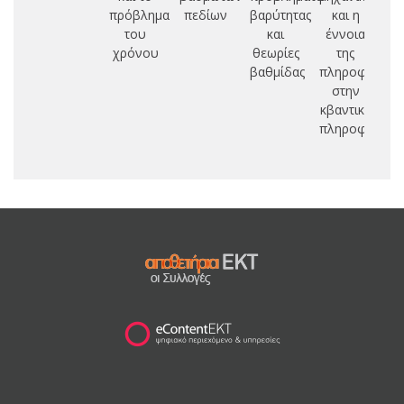
πρόβλημα
πεδίων
βαρύτητας
και η
Θ
του
και
έννοια
χρόνου
θεωρίες
της
Ε
βαθμίδας
πληροφορίας
Υ
στην
κβαντική
Χ
πληροφορική
Ε