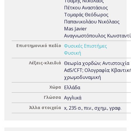
Τσάμης Νικόλαος
Πέτκου Αναστάσιος
Τομαράς Θεόδωρος
Παπανικολάου Νικόλαος
Mas Javier
Αναγνωστόπουλος Κωνσταντί
Επιστημονικό πεδίο
Φυσικές Επιστήμες
Φυσική
Λέξεις-κλειδιά
Θεωρία χορδών; Αντιστοιχία
AdS/CFT; Ολογραφία; Κβαντικ
χρωμοδυναμική
Χώρα
Ελλάδα
Γλώσσα
Αγγλικά
Άλλα στοιχεία
x, 235 σ., πιν., σχημ., γραφ.