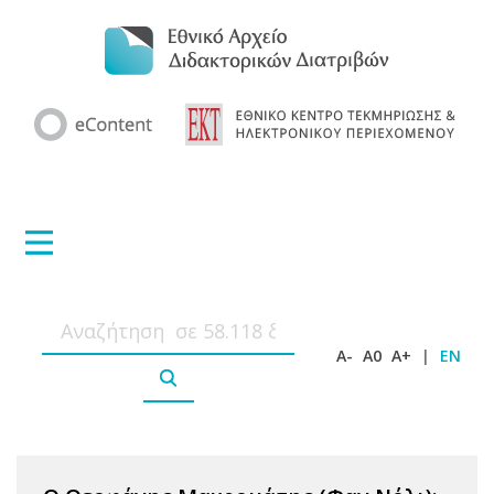
A-
A0
A+
|
EN