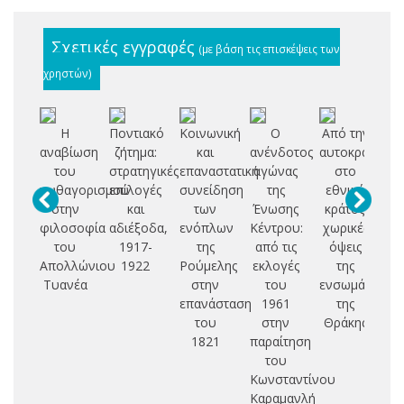
Σχετικές εγγραφές
(με βάση τις επισκέψεις των
χρηστών)
Η
Ποντιακό
Κοινωνική
Ο
Από την
αναβίωση
ζήτημα:
και
ανένδοτος
αυτοκρατορία
Ε
του
στρατηγικές
επαναστατική
αγώνας
στο
Ο
πυθαγορισμού
επιλογές
συνείδηση
της
εθνικό
στην
και
των
Ένωσης
κράτος:
Θ
φιλοσοφία
αδιέξοδα,
ενόπλων
Κέντρου:
χωρικές
Σ
του
1917-
της
από τις
όψεις
Τ
Απολλώνιου
1922
Ρούμελης
εκλογές
της
Μ
Τυανέα
στην
του
ενσωμάτωσης
επανάσταση
1961
της
Ο
του
στην
Θράκης
1821
παραίτηση
του
Κωνσταντίνου
Καραμανλή