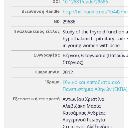
DOI
10.12681/eadd/29686
Διεύθυνση Handle
http://hdl.handle.net/10442/h
ND
29686
Εναλλακτικός τίτλος
Study of the thyroid function 
hypothalamid - pituitary - adre
in young women with acne
Συγγραφέας
Βέργου, Θεογνωσία (Πατρώνυ
Στέργιος)
Ημερομηνία
2012
Ίδρυμα
Εθνικό και Καποδιστριακό
Πανεπιστήμιο Αθηνών (ΕΚΠΑ)
Εξεταστική επιτροπή
Αντωνίου Χριστίνα
Αλεβιζάκη Μαρία
Κατσάμπας Ανδρέας
Αυγερινού Γεωργία
Στρατηγός Αλέξανδρος