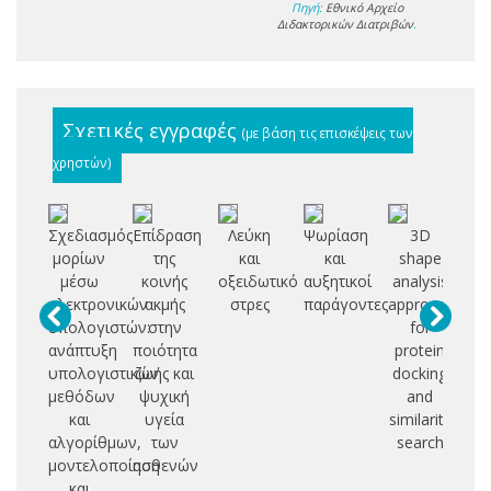
Πηγή:
Εθνικό Αρχείο
Διδακτορικών Διατριβών
.
Σχετικές εγγραφές
(με βάση τις επισκέψεις των
χρηστών)
Σχεδιασμός
Επίδραση
Λεύκη
Ψωρίαση
3D
Ο
μορίων
της
και
και
shape
μέσω
κοινής
οξειδωτικό
αυξητικοί
analysis
ρυ
ηλεκτρονικών
ακμής
στρες
παράγοντες
approaches
υπολογιστών:
στην
for
λ
ανάπτυξη
ποιότητα
protein
υπολογιστικών
ζωής και
docking
α
μεθόδων
ψυχική
and
επ
και
υγεία
similarity
σ
αλγορίθμων,
των
search
S
μοντελοποίηση
ασθενών
και