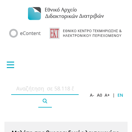
A-
A0
A+
|
EN