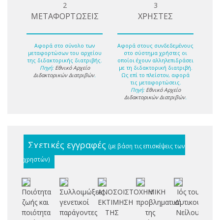
2
3
ΜΕΤΑΦΟΡΤΩΣΕΙΣ
ΧΡΗΣΤΕΣ
Αφορά στο σύνολο των
Αφορά στους συνδεδεμένους
μεταφορτώσων του αρχείου
στο σύστημα χρήστες οι
της διδακτορικής διατριβής.
οποίοι έχουν αλληλεπιδράσει
Πηγή:
Εθνικό Αρχείο
με τη διδακτορική διατριβή.
Διδακτορικών Διατριβών
.
Ως επί το πλείστον, αφορά
τις μεταφορτώσεις.
Πηγή:
Εθνικό Αρχείο
Διδακτορικών Διατριβών
.
Σχετικές εγγραφές
(με βάση τις επισκέψεις των
χρηστών)
Ποιότητα
Συλλοιμώξεις,
ΑΝΟΣΟΙΣΤΟΧΗΜΙΚΗ
Η
Ιός του
Ο
ζωής και
γενετικοί
ΕΚΤΙΜΗΣΗ
προβληματική
Δυτικού
ποιότητα
παράγοντες
ΤΗΣ
της
Νείλου:
ιν