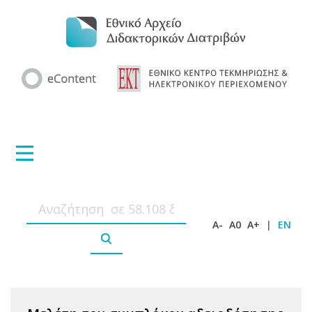
A-
A0
A+
|
EN