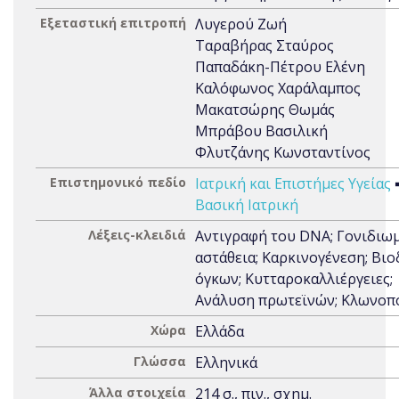
Εξεταστική επιτροπή
Λυγερού Ζωή
Ταραβήρας Σταύρος
Παπαδάκη-Πέτρου Ελένη
Καλόφωνος Χαράλαμπος
Μακατσώρης Θωμάς
Μπράβου Βασιλική
Φλυτζάνης Κωνσταντίνος
Επιστημονικό πεδίο
Ιατρική και Επιστήμες Υγείας
Βασική Ιατρική
Λέξεις-κλειδιά
Αντιγραφή του DNA; Γονιδιω
αστάθεια; Καρκινογένεση; Βιο
όγκων; Κυτταροκαλλιέργειες;
Ανάλυση πρωτεϊνών; Κλωνοπ
Χώρα
Ελλάδα
Γλώσσα
Ελληνικά
Άλλα στοιχεία
214 σ., πιν., σχημ.