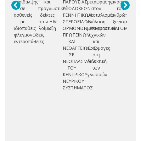
περίθαλψης
και
ΠΑΡΟΥΣΙΑΣ
μετάφρασης
ανοσογενετικ
σε
προγνωστικοί
ΥΠΟΔΟΧΕΩΝ
στον
του
ε
ασθενείς
δείκτες
ΓΕΝΝΗΤΙΚΩΝ
υποτιτλισμό:
ανθρώπου-
με
στην HIV
ΣΤΕΡΟΕΙΔΩΝ
ανάλυση
ξενιστή
φ
ιδιοπαθείς
λοίμωξη
ΟΡΜΟΝΩΝ,ΟΡΜΟΝΟΕΠΑΓΟΜΕΝΩ
μεταφραστικών
φλεγμονώδεις
ΠΡΩΤΕΙΝΩΝ
τεχνικών
ορ
εντεροπάθειες
ΚΑΙ
και
σπ
ΝΕΟΑΓΓΕΙΩΣΗΣ
εφαρμογές
σχ
ΣΕ
στη
ΝΕΟΠΛΑΣΜΑΤΑ
διδακτική
ΤΟΥ
των
ΚΕΝΤΡΙΚΟΥ
γλωσσών
ΝΕΥΡΙΚΟΥ
ΣΥΣΤΗΜΑΤΟΣ