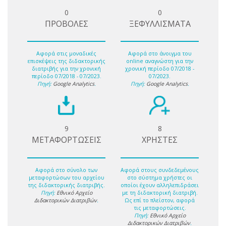
0
0
ΠΡΟΒΟΛΕΣ
ΞΕΦΥΛΛΙΣΜΑΤΑ
Αφορά στις μοναδικές
Αφορά στο άνοιγμα του
επισκέψεις της διδακτορικής
online αναγνώστη για την
διατριβής για την χρονική
χρονική περίοδο 07/2018 -
περίοδο 07/2018 - 07/2023.
07/2023.
Πηγή:
Google Analytics
.
Πηγή:
Google Analytics
.
9
8
ΜΕΤΑΦΟΡΤΩΣΕΙΣ
ΧΡΗΣΤΕΣ
Αφορά στο σύνολο των
Αφορά στους συνδεδεμένους
μεταφορτώσων του αρχείου
στο σύστημα χρήστες οι
της διδακτορικής διατριβής.
οποίοι έχουν αλληλεπιδράσει
Πηγή:
Εθνικό Αρχείο
με τη διδακτορική διατριβή.
Διδακτορικών Διατριβών
.
Ως επί το πλείστον, αφορά
τις μεταφορτώσεις.
Πηγή:
Εθνικό Αρχείο
Διδακτορικών Διατριβών
.