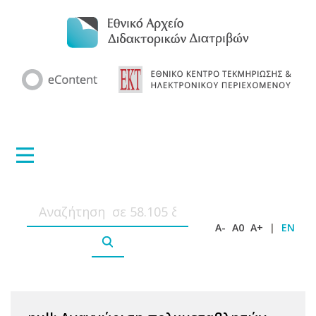
A-
A0
A+
|
EN