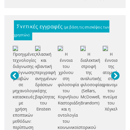
Σχετικές εγγραφές
(με βάση τις επισκέψεις των
χρηστών)
Προηγμένες
Κλασική
Η
Η
Η
τεχνολογίες
και
έννοια
διαλεκτική
έννοια
εγ
διάγνωσης-
κβαντική
του
στροφή
της
δι
πρόγνωσης
περιγραφή
χρόνου
της
ατομικότητας
βλαβών
ανηγμένων
στη
αναλυτικής
στη
τρ
σε
δράσεων
φιλοσοφία
φιλοσοφίας
φαινομενολογ
πα
μηχανολογικές
της
του
(Sellars,
του
α
κατασκευές
βαρύτητας
Κορνήλιου
McDowell,
πνεύματος
σ
με
του
Καστοριάδη
Brandom)
του
θ
χρήση
Einstein
και η
Χέγκελ
εποπτικών
οντολογία
μεθόδων:
του
περίπτωση
κοινωνικοϊστορικού