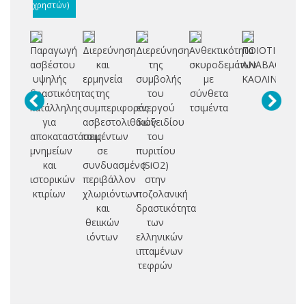
χρηστών)
Παραγωγή
Διερεύνηση
Διερεύνηση
Ανθεκτικότητα
ΠΟΙΟΤΙΚΗ
Κ
ασβέστου
και
της
σκυροδεμάτων
ΑΝΑΒΑΘΜΙΣ
Π
υψηλής
ερμηνεία
συμβολής
με
ΚΑΟΛΙΝΩΝ
δραστικότητας
της
του
σύνθετα
Σ
κατάλληλης
συμπεριφοράς
ενεργού
τσιμέντα
για
ασβεστολιθικών
διοξειδίου
Σ
αποκαταστάσεις
τσιμέντων
του
μνημείων
σε
πυριτίου
και
συνδυασμένο
(SiO2)
ιστορικών
περιβάλλον
στην
κτιρίων
χλωριόντων
ποζολανική
και
δραστικότητα
θειικών
των
ιόντων
ελληνικών
ιπταμένων
τεφρών