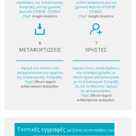
επισκέψεις της διδακτορικής
online αναγνώστη για την
διατριβής για την χρονική
χρονική περίοδο 07/2018 -
περίοδο 07/2018 - 07/2023.
07/2023.
Πηγή:
Google Analytics
.
Πηγή:
Google Analytics
.
6
7
ΜΕΤΑΦΟΡΤΩΣΕΙΣ
ΧΡΗΣΤΕΣ
Αφορά στο σύνολο των
Αφορά στους συνδεδεμένους
μεταφορτώσων του αρχείου
στο σύστημα χρήστες οι
της διδακτορικής διατριβής.
οποίοι έχουν αλληλεπιδράσει
Πηγή:
Εθνικό Αρχείο
με τη διδακτορική διατριβή.
Διδακτορικών Διατριβών
.
Ως επί το πλείστον, αφορά
τις μεταφορτώσεις.
Πηγή:
Εθνικό Αρχείο
Διδακτορικών Διατριβών
.
Σχετικές εγγραφές
(με βάση τις επισκέψεις των