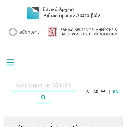
A-
A0
A+
|
EN