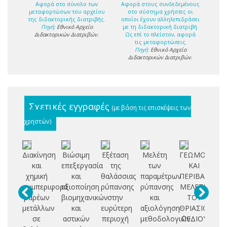
Αφορά στο σύνολο των
Αφορά στους συνδεδεμένους
μεταφορτώσων του αρχείου
στο σύστημα χρήστες οι
της διδακτορικής διατριβής.
οποίοι έχουν αλληλεπιδράσει
Πηγή:
Εθνικό Αρχείο
με τη διδακτορική διατριβή.
Διδακτορικών Διατριβών
.
Ως επί το πλείστον, αφορά
τις μεταφορτώσεις.
Πηγή:
Εθνικό Αρχείο
Διδακτορικών Διατριβών
.
Σχετικές εγγραφές
(με βάση τις επισκέψεις των
χρηστών)
Διακίνηση
Βιώσιμη
Εξέταση
Μελέτη
ΓΕΩΜΟΡΦΟΛ
Μ
και
επεξεργασία
της
των
ΚΑΙ
χημική
και
θαλάσσιας
παραμέτρων
ΠΕΡΙΒΑΛΛΟΝ
χ
συμπεριφορά
αξιοποίηση
ρύπανσης
ρύπανσης
ΜΕΛΕΤΗ
σ
βαρέων
βιομηχανικών
στην
και
ΤΟΥ
μετάλλων
και
ευρύτερη
αξιολόγηση
ΘΡΙΑΣΙΟΥ
δι
σε
αστικών
περιοχή
μεθοδολογιών
ΠΕΔΙΟΥ
β