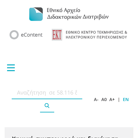
A-
A0
A+
|
EN