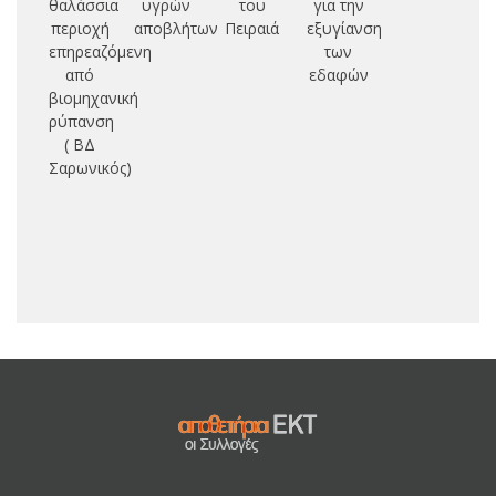
θαλάσσια
υγρών
του
για την
μ
περιοχή
αποβλήτων
Πειραιά
εξυγίανση
επηρεαζόμενη
των
θρ
από
εδαφών
συ
βιομηχανική
ρύπανση
εκ
( ΒΔ
συ
Σαρωνικός)
επ
αν
ρ
δρ