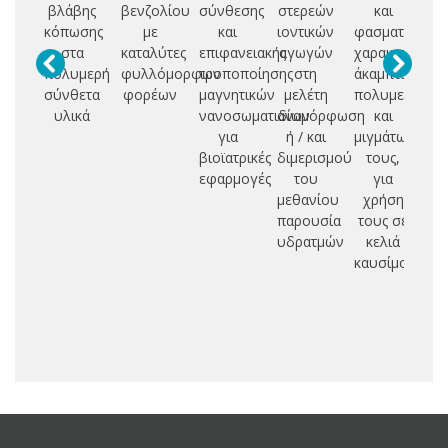
βλάβης
βενζολίου
σύνθεσης
στερεών
και
φ
κόπωσης
με
και
ιοντικών
φασματοσκοπ
δι
στα
καταλύτες
επιφανειακής
αγωγών
χαρακτηρισμό
πολυμερή
φυλλόμορφων
τροποποίησης
στη
άκαμπτων
κ
σύνθετα
φορέων
μαγνητικών
μελέτη
πολυμερών
κα
υλικά
νανοσωματιδίων
αναμόρφωση
και
για
ή / και
μιγμάτων
βιοϊατρικές
διμερισμού
τους,
εφαρμογές
του
για
μεθανίου
χρήση
παρουσία
τους σε
υδρατμών
κελιά
καυσίμου