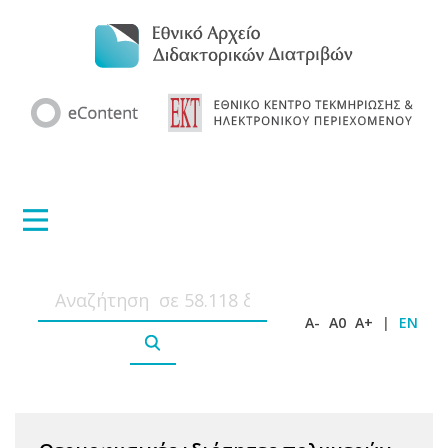
A-
A0
A+
|
EN