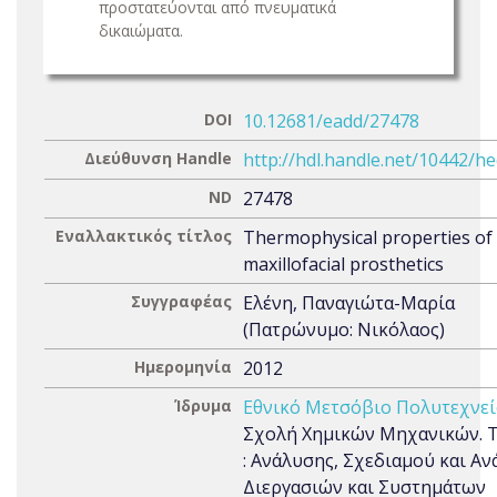
προστατεύονται από πνευματικά
δικαιώματα.
DOI
10.12681/eadd/27478
Διεύθυνση Handle
http://hdl.handle.net/10442/h
ND
27478
Εναλλακτικός τίτλος
Thermophysical properties of
maxillofacial prosthetics
Συγγραφέας
Ελένη, Παναγιώτα-Μαρία
(Πατρώνυμο: Νικόλαος)
Ημερομηνία
2012
Ίδρυμα
Εθνικό Μετσόβιο Πολυτεχνεί
Σχολή Χημικών Μηχανικών. Τ
: Ανάλυσης, Σχεδιαμού και Α
Διεργασιών και Συστημάτων