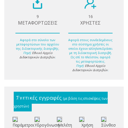
9
16
ΜΕΤΑΦΟΡΤΩΣΕΙΣ
ΧΡΗΣΤΕΣ
Αφορά στο σύνολο των
Αφορά στους συνδεδεμένους
μεταφορτώσων του αρχείου
στο σύστημα χρήστες οι
της διδακτορικής διατριβής.
οποίοι έχουν αλληλεπιδράσει
Πηγή:
Εθνικό Αρχείο
με τη διδακτορική διατριβή.
Διδακτορικών Διατριβών
.
Ως επί το πλείστον, αφορά
τις μεταφορτώσεις.
Πηγή:
Εθνικό Αρχείο
Διδακτορικών Διατριβών
.
Σχετικές εγγραφές
(με βάση τις επισκέψεις των
χρηστών)
Παράμετροι
Υδρογόνωση
Μελέτη
Χρήση
Σύνθεση
Π