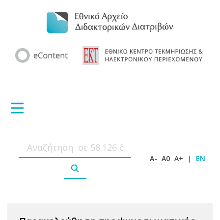
A-
A0
A+
|
EN