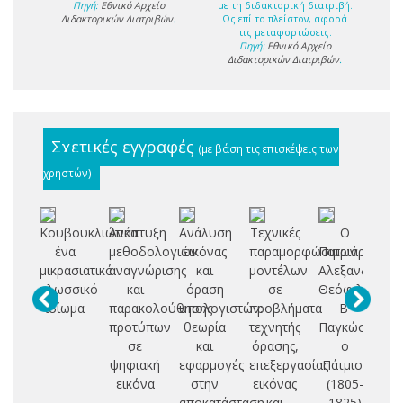
Πηγή:
Εθνικό Αρχείο
με τη διδακτορική διατριβή.
Διδακτορικών Διατριβών
.
Ως επί το πλείστον, αφορά
τις μεταφορτώσεις.
Πηγή:
Εθνικό Αρχείο
Διδακτορικών Διατριβών
.
Σχετικές εγγραφές
(με βάση τις επισκέψεις των
χρηστών)
Κουβουκλιώτικα:
Ανάπτυξη
Ανάλυση
Τεχνικές
Ο
Επ
ένα
μεθοδολογιών
εικόνας
παραμορφώσιμων
Πατριάρχης
μ
μικρασιατικό
αναγνώρισης
και
μοντέλων
Αλεξανδρείας
κα
γλωσσικό
και
όραση
σε
Θεόφιλος
ι
ιδίωμα
παρακολούθησης
υπολογιστών:
προβλήματα
Β'
προτύπων
θεωρία
τεχνητής
Παγκώστας
σε
και
όρασης,
ο
ψηφιακή
εφαρμογές
επεξεργασίας
Πάτμιος
εικόνα
στην
εικόνας
(1805-
αποκατάσταση
και
1825)