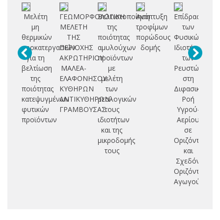
Μελέτη
ΓΕΩΜΟΡΦΟΛΟΓΙΚΗ
Βελτιστοποίηση
Ανάπτυξη
Επίδραση
μη
ΜΕΛΕΤΗ
της
τροφίμων
των
δ
θερμικών
ΤΗΣ
ποιότητας
πορώδους
Φυσικών
κα
προκατεργασιών
ΠΕΡΙΟΧΗΣ
αμυλούχων
δομής
Ιδιοτήτων
για τη
ΑΚΡΩΤΗΡΙΟΥ
προϊόντων
των
τε
βελτίωση
ΜΑΛΕΑ-
με
Ρευστών
ν
της
ΕΛΑΦΟΝΗΣΟΥ-
μελέτη
στη
ποιότητας
ΚΥΘΗΡΩΝ
των
Διφασική
εγ
κατεψυγμένων
ΑΝΤΙΚΥΘΗΡΩΝ-
ρεολογικών
Ροή
δη
φυτικών
ΓΡΑΜΒΟΥΣΑΣ
τους
Υγρού-
προϊόντων
ιδιοτήτων
Αερίου
και της
σε
πα
μικροδομής
Οριζόντιους
τους
και
ν
Σχεδόν
πρ
Οριζόντιους
Αγωγούς