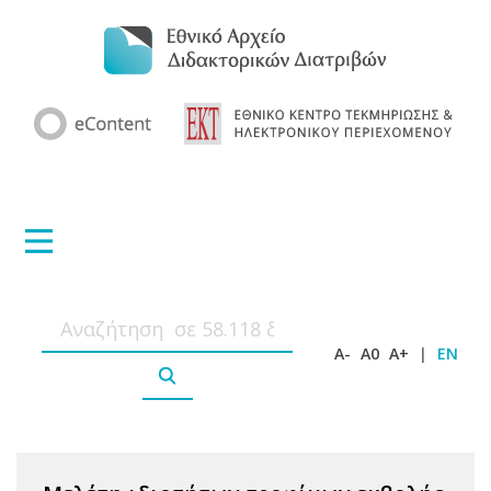
A-
A0
A+
|
EN