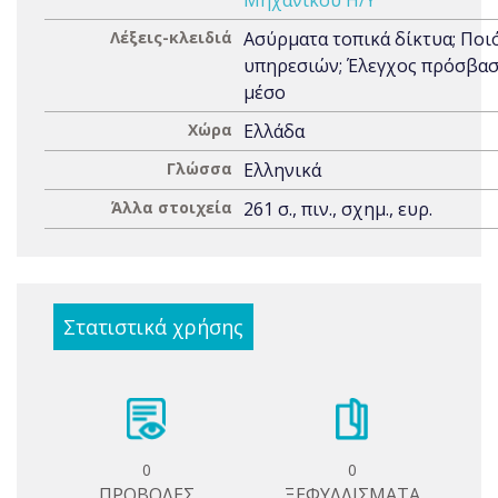
Μηχανικού Η/Υ
Λέξεις-κλειδιά
Ασύρματα τοπικά δίκτυα; Ποι
υπηρεσιών; Έλεγχος πρόσβασ
μέσο
Χώρα
Ελλάδα
Γλώσσα
Ελληνικά
Άλλα στοιχεία
261 σ., πιν., σχημ., ευρ.
Στατιστικά χρήσης
0
0
ΠΡΟΒΟΛΕΣ
ΞΕΦΥΛΛΙΣΜΑΤΑ