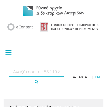
A-
A0
A+
|
EN