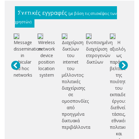
Σχετικές εγγραφές
(με βάση τις επισκέψεις των
χρηστών)
Message
Wireless
Διαχείριση
Ενοποιημένη
Η
Αρ
dissemination
network
δικτύων
διαχείριση
αξιολόγηση
ασ
in
device
του
ετερογενών
ως
δ
vehicular
position
internet
δικτύων
παράγοντας
ε
ad hoc
location
του
βελτίωσης
σ
networks
system
μέλλοντος:
της
πολιτικές
ποιότητας
διαχείρισης
του
σε
εκπαιδευτικο
ομοσπονδίες
έργου:
από
διεθνείς
προηγμένα
τάσεις,
δικτυακά
εθνικές
περιβάλλοντα
πολιτικές
και