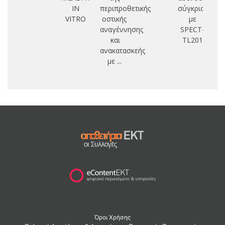
IN
περιπροθετικής
σύγκριση
VITRO
οστικής
με
αναγέννησης
SPECT-
και
TL201
ανακατασκεής
με ...