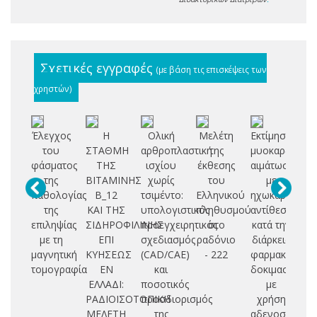
Σχετικές εγγραφές
(με βάση τις επισκέψεις των
χρηστών)
Έλεγχος
Η
Ολική
Μελέτη
Εκτίμηση
Δο
του
ΣΤΑΘΜΗ
αρθροπλαστική
της
μυοκαρδιακής
φάσματος
ΤΗΣ
ισχίου
έκθεσης
αιμάτωσης
βε
της
ΒΙΤΑΜΙΝΗΣ
χωρίς
του
με
παθολογίας
Β_12
τσιμέντο:
Ελληνικού
ηχωκαρδιογρ
σ
της
ΚΑΙ ΤΗΣ
υπολογιστικός
πληθυσμού
αντίθεσης
μ
επιληψίας
ΣΙΔΗΡΟΦΙΛΙΝΗΣ
προεγχειρητικός
στο
κατά την
ακ
με τη
ΕΠΙ
σχεδιασμός
ραδόνιο
διάρκεια
μαγνητική
ΚΥΗΣΕΩΣ
(CAD/CAE)
- 222
φαρμακευτική
τομογραφία
ΕΝ
και
δοκιμασίας
ΕΛΛΑΔΙ:
ποσοτικός
με
ΡΑΔΙΟΪΣΟΤΟΠΙΚΗ
προσδιορισμός
χρήση
ΜΕΛΕΤΗ
της
αδενοσίνης: