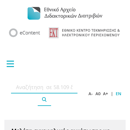
A-
A0
A+
|
EN