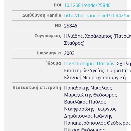
DOI
10.12681/eadd/25846
Διεύθυνση Handle
http://hdl.handle.net/10442/h
ND
25846
Συγγραφέας
Ηλιάδης, Χαράλαμπος (Πατρώ
Σταύρος)
Ημερομηνία
2003
Ίδρυμα
Πανεπιστήμιο Πατρών
. Σχολή
Επιστημών Υγείας. Τμήμα Ιατρ
Κλινική Νευροχειρουργική
Εξεταστική επιτροπή
Παπαδάκης Νικόλαος
Μαραζιώτης Θεόδωρος
Βασιλάκος Παύλος
Νικηφορίδης Γεώργιος
Δημόπουλος Ιωάννης
Παπαπετρόπουλος Θεόδωρος
Πέτσας Θεόδωρος