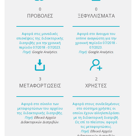
0
0
ΠΡΟΒΟΛΕΣ
ΞΕΦΥΛΛΙΣΜΑΤΑ
Αφορά στις μοναδικές
Αφορά στο άνοιγμα του
επισκέψεις της διδακτορικής
online αναγνώστη για την
διατριβής για την χρονική
χρονική περίοδο 07/2018 -
περίοδο 07/2018 - 07/2023.
07/2023.
Πηγή:
Google Analytics
.
Πηγή:
Google Analytics
.
3
2
ΜΕΤΑΦΟΡΤΩΣΕΙΣ
ΧΡΗΣΤΕΣ
Αφορά στο σύνολο των
Αφορά στους συνδεδεμένους
μεταφορτώσων του αρχείου
στο σύστημα χρήστες οι
της διδακτορικής διατριβής.
οποίοι έχουν αλληλεπιδράσει
Πηγή:
Εθνικό Αρχείο
με τη διδακτορική διατριβή.
Διδακτορικών Διατριβών
.
Ως επί το πλείστον, αφορά
τις μεταφορτώσεις.
Πηγή:
Εθνικό Αρχείο
Διδακτορικών Διατριβών
.