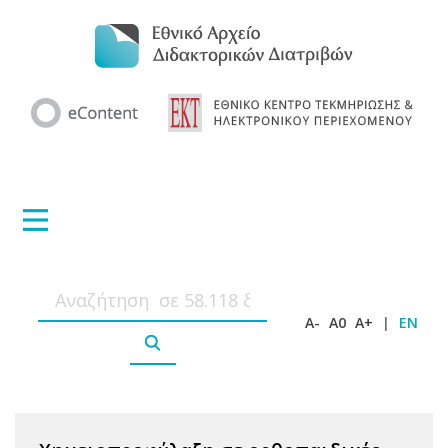
A-
A0
A+
|
EN