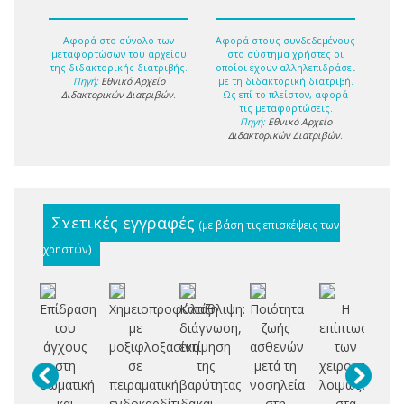
Αφορά στο σύνολο των
Αφορά στους συνδεδεμένους
μεταφορτώσων του αρχείου
στο σύστημα χρήστες οι
της διδακτορικής διατριβής.
οποίοι έχουν αλληλεπιδράσει
Πηγή:
Εθνικό Αρχείο
με τη διδακτορική διατριβή.
Διδακτορικών Διατριβών
.
Ως επί το πλείστον, αφορά
τις μεταφορτώσεις.
Πηγή:
Εθνικό Αρχείο
Διδακτορικών Διατριβών
.
Σχετικές εγγραφές
(με βάση τις επισκέψεις των
χρηστών)
Επίδραση
Χημειοπροφύλαξη
Κατάθλιψη:
Ποιότητα
Η
του
με
διάγνωση,
ζωής
επίπτωση
ψ
άγχους
μοξιφλοξασίνη
εκτίμηση
ασθενών
των
αν
στη
σε
της
μετά τη
χειρουργικών
π
σωματική
πειραματική
βαρύτητας
νοσηλεία
λοιμώξεων
σχ
και
ενδοκαρδίτιδα
και
στη
στα
η