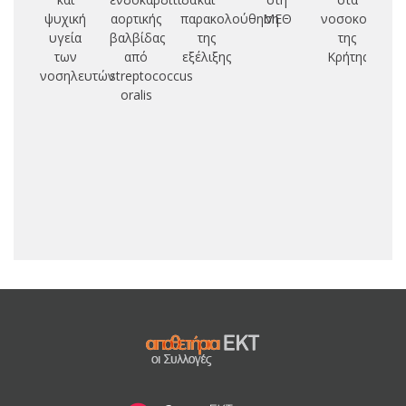
ψυχική
αορτικής
παρακολούθηση
ΜΕΘ
νοσοκομεία
υγεία
βαλβίδας
της
της
δ
των
από
εξέλιξης
Κρήτης
τ
νοσηλευτών
streptococcus
oralis
π
μα
δυ