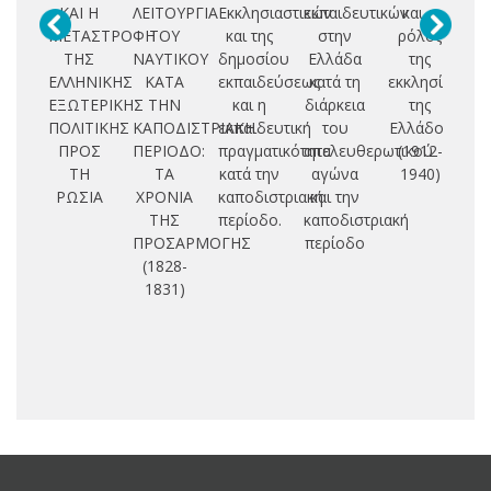
ΚΑΙ Η
ΛΕΙΤΟΥΡΓΙΑ
Εκκλησιαστικών
εκπαιδευτικών
και ο
ΜΕΤΑΣΤΡΟΦΗ
ΤΟΥ
και της
στην
ρόλος
Θ
ΤΗΣ
ΝΑΥΤΙΚΟΥ
δημοσίου
Ελλάδα
της
Σ
ΕΛΛΗΝΙΚΗΣ
ΚΑΤΑ
εκπαιδεύσεως
κατά τη
εκκλησίας
Τ
ΕΞΩΤΕΡΙΚΗΣ
ΤΗΝ
και η
διάρκεια
της
Μ
ΠΟΛΙΤΙΚΗΣ
ΚΑΠΟΔΙΣΤΡΙΑΚΗ
εκπαιδευτική
του
Ελλάδος
ΠΡΟΣ
ΠΕΡΙΟΔΟ:
πραγματικότητα
απελευθερωτικού
(1912-
Ο
ΤΗ
ΤΑ
κατά την
αγώνα
1940)
ΡΩΣΙΑ
ΧΡΟΝΙΑ
καποδιστριακή
και την
ΤΗΣ
περίοδο.
καποδιστριακή
ΠΡΟΣΑΡΜΟΓΗΣ
περίοδο
(1828-
1831)