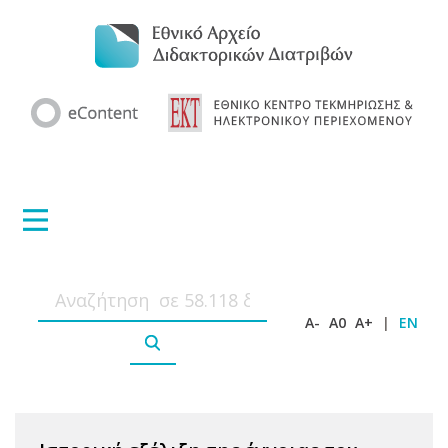
A-
A0
A+
|
EN