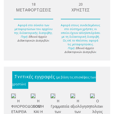
18
20
ΜΕΤΑΦΟΡΤΩΣΕΙΣ
ΧΡΗΣΤΕΣ
Αφορά στο σύνολο των
Αφορά στους συνδεδεμένους
μεταφορτώσων του αρχείου
στο σύστημα χρήστες οι
της διδακτορικής διατριβής.
οποίοι έχουν αλληλεπιδράσει
Πηγή:
Εθνικό Αρχείο
με τη διδακτορική διατριβή.
Διδακτορικών Διατριβών
.
Ως επί το πλείστον, αφορά
τις μεταφορτώσεις.
Πηγή:
Εθνικό Αρχείο
Διδακτορικών Διατριβών
.
Σχετικές εγγραφές
(με βάση τις επισκέψεις των
χρηστών)
Η
Η
Η
Η
Ο
ΦΙΛΟΡΘΟΔΟΞΟΣ
ΔΟΜΗ
Γραμματεία
αξιολόγηση
πολιτικός
Ε
ΕΤΑΙΡΕΙΑ
ΚΑΙ Η
των
των
λόγος
Ο