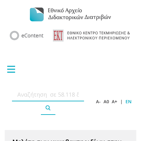
A-
A0
A+
|
EN