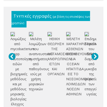
Σχετικές εγγραφές
(με βάση τις επισκέψεις των
χρηστών)
Λοιμώξεις
Μελέτη
ΗΘΙΚΗ
ΜΕΛΕΤΗ
Επιδημιολογι
Αν
από
λοιμώξεων
ΘΕΩΡΗΣΗ
ΧΑΡΑΚΤΗΡΙΣΤΙΚΩΝ
διερεύνηση
ερ
mycobacterium
του
ΤΗΣ
ΑΣΘΕΝΩΝ
του
(1
spp.
αναπνευστικού
ΜΕΤΑΜΟΣΧΕΥΣΗΣ
ΝΟΣΗΛΕΥΟΜΕΝΩΝ
δείκτη
Ταυτοποίηση
συστήματος
ΑΝΘΡΩΠΙΝΩΝ
ΔΙΑ
διαμόλυνσης
εν
ειδών
από
ΙΣΤΩΝ
ΟΞΕΙΑΝ
από
με
παθογόνους
ΚΑΙ
ΗΠΑΤΙΤΙΔΑ
μυκοβακτηρίδ
κ
βιοχημικές
ιούς με
ΟΡΓΑΝΩΝ
ΕΙΣ ΤΟ
της
δε
μεθόδους
χρήση
ΝΟΣΟΚΟΜΕΙΟΝ
φυματίωσης
εγ
και με
μοριακών
ΛΟΙΜΩΔΩΝ
των
μεθόδους
τεχνικών
ΝΟΣΩΝ
επαγγελματιώ
δ
μοριακής
ΑΘΗΝΩΝ
υγείας
α
βιολογίας:
έλεγχος