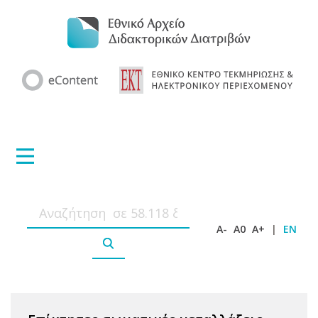
A-
A0
A+
|
EN