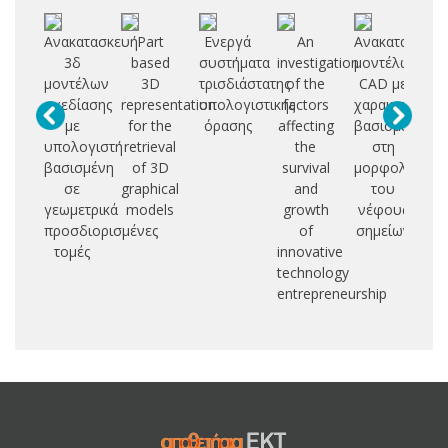
Ανακατασκευή
Part
Ενεργά
An
Ανακατασκευ
3δ
based
συστήματα
investigation
μοντέλων
σ
μοντέλων
3D
τρισδιάστατης
of the
CAD με
σχεδίασης
representation
υπολογιστικής
factors
χαρακτηριστικ
υ
με
for the
όρασης
affecting
βασισμένη
υπολογιστή
retrieval
the
στη
κ
βασισμένη
of 3D
survival
μορφολογία
σε
graphical
and
του
δι
γεωμετρικά
models
growth
νέφους
προσδιορισμένες
of
σημείων
α
τομές
innovative
technology
entrepreneurship