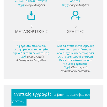
περίοδο 07/2018 - 07/2023.
07/2023.
Πηγή:
Google Analytics
.
Πηγή:
Google Analytics
.
5
5
ΜΕΤΑΦΟΡΤΩΣΕΙΣ
ΧΡΗΣΤΕΣ
Αφορά στο σύνολο των
Αφορά στους συνδεδεμένους
μεταφορτώσων του αρχείου
στο σύστημα χρήστες οι
της διδακτορικής διατριβής.
οποίοι έχουν αλληλεπιδράσει
Πηγή:
Εθνικό Αρχείο
με τη διδακτορική διατριβή.
Διδακτορικών Διατριβών
.
Ως επί το πλείστον, αφορά
τις μεταφορτώσεις.
Πηγή:
Εθνικό Αρχείο
Διδακτορικών Διατριβών
.
Σχετικές εγγραφές
(με βάση τις επισκέψεις των
χρηστών)