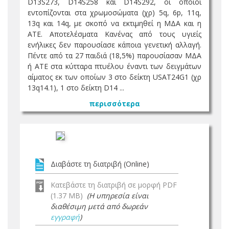
D13S273, D14S258 και D14S292, οι οποίοι
εντοπίζονται στα χρωμοσώματα (χρ) 5q, 6p, 11q,
13q και 14q, με σκοπό να εκτιμηθεί η ΜΔΑ και η
ΑΤΕ. Αποτελέσματα Κανένας από τους υγιείς
ενήλικες δεν παρουσίασε κάποια γενετική αλλαγή.
Πέντε από τα 27 παιδιά (18,5%) παρουσίασαν ΜΔΑ
ή ΑΤΕ στα κύτταρα πτυέλου έναντι των δειγμάτων
αίματος εκ των οποίων 3 στο δείκτη USAT24G1 (χρ
13q14.1), 1 στο δείκτη D14 ...
περισσότερα
Διαβάστε τη διατριβή (Online)
Κατεβάστε τη διατριβή σε μορφή PDF
(1.37 MB)
(Η υπηρεσία είναι
διαθέσιμη μετά από δωρεάν
εγγραφή
)