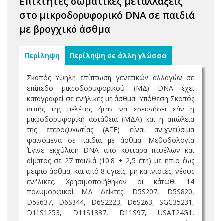
Επίκτητες σωματικές μεταλλάξεις
στο μικροδορυφορικό DNA σε παιδιά
με βρογχικό άσθμα
Περίληψη
Περίληψη σε άλλη γλώσσα
Σκοπός Υψηλή επίπτωση γενετικών αλλαγών σε
επίπεδο μικροδορυφορικού (ΜΔ) DNA έχει
καταγραφεί σε ενήλικες με άσθμα. Υπόθεση Σκοπός
αυτής της μελέτης ήταν να ερευνήσει εάν η
μικροδορυφορική αστάθεια (ΜΔΑ) και η απώλεια
της ετεροζυγωτίας (ΑΤΕ) είναι ανιχνεύσιμα
φαινόμενα σε παιδιά με άσθμα. Μεθοδολογία
Έγινε εκχύλιση DNA από κύτταρα πτυέλων και
αίματος σε 27 παιδιά (10,8 ± 2,5 έτη) με ήπιο έως
μέτριο άσθμα, και από 8 υγιείς, μη καπνιστές, νέους
ενήλικες. Χρησιμοποιήθηκαν οι κάτωθι 14
πολυμορφικοί ΜΔ δείκτες: D5S207, D5S820,
D5S637, D6S344, D6S2223, D6S263, SGC35231,
D11S1253, D11S1337, D11S97, USAT24G1,