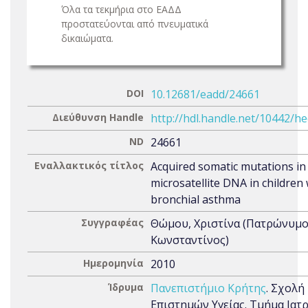
Όλα τα τεκμήρια στο ΕΑΔΔ
προστατεύονται από πνευματικά
δικαιώματα.
DOI
10.12681/eadd/24661
Διεύθυνση Handle
http://hdl.handle.net/10442/h
ND
24661
Εναλλακτικός τίτλος
Acquired somatic mutations in
microsatellite DNA in children 
bronchial asthma
Συγγραφέας
Θώμου, Χριστίνα (Πατρώνυμο
Κωνσταντίνος)
Ημερομηνία
2010
Ίδρυμα
Πανεπιστήμιο Κρήτης
. Σχολή
Επιστημών Υγείας. Τμήμα Ιατρ