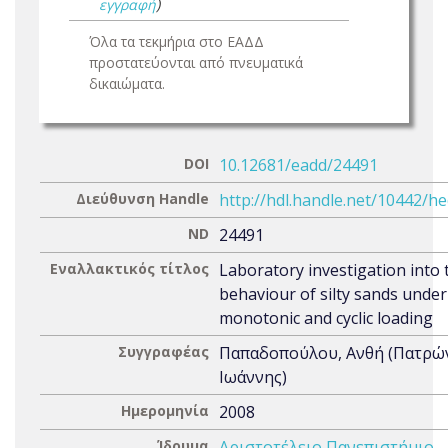
εγγραφή
)
Όλα τα τεκμήρια στο ΕΑΔΔ
προστατεύονται από πνευματικά
δικαιώματα.
DOI
10.12681/eadd/24491
Διεύθυνση Handle
http://hdl.handle.net/10442/h
ND
24491
Εναλλακτικός τίτλος
Laboratory investigation into 
behaviour of silty sands under
monotonic and cyclic loading
Συγγραφέας
Παπαδοπούλου, Ανθή (Πατρώ
Ιωάννης)
Ημερομηνία
2008
Ίδρυμα
Αριστοτέλειο Πανεπιστήμιο