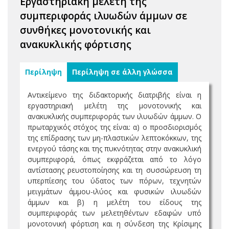
Εργαστηριακή μελέτη της
συμπεριφοράς ιλυωδών άμμων σε
συνθήκες μονοτονικής και
ανακυκλικής φόρτισης
Περίληψη
Περίληψη σε άλλη γλώσσα
Αντικείμενο της διδακτορικής διατριβής είναι η
εργαστηριακή μελέτη της μονοτονικής και
ανακυκλικής συμπεριφοράς των ιλυωδών άμμων. Ο
πρωταρχικός στόχος της είναι: α) ο προσδιορισμός
της επίδρασης των μη-πλαστικών λεπτοκόκκων, της
ενεργού τάσης και της πυκνότητας στην ανακυκλική
συμπεριφορά, όπως εκφράζεται από το λόγο
αντίστασης ρευστοποίησης και τη συσσώρευση τη
υπερπίεσης του ύδατος των πόρων, τεχνητών
μειγμάτων άμμου-ιλύος και φυσικών ιλυωδών
άμμων και β) η μελέτη του είδους της
συμπεριφοράς των μελετηθέντων εδαφών υπό
μονοτονική φόρτιση και η σύνδεση της Κρίσιμης