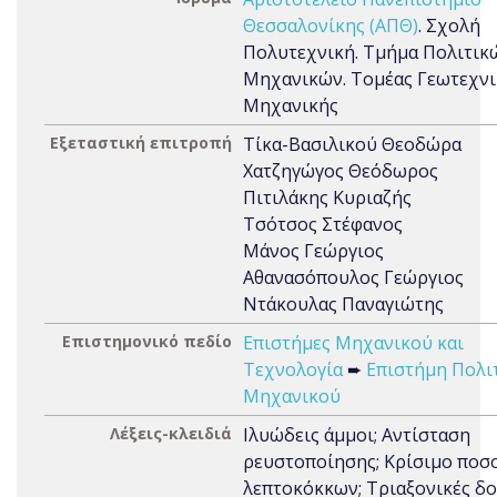
Θεσσαλονίκης (ΑΠΘ)
. Σχολή
Πολυτεχνική. Τμήμα Πολιτικ
Μηχανικών. Τομέας Γεωτεχνι
Μηχανικής
Εξεταστική επιτροπή
Τίκα-Βασιλικού Θεοδώρα
Χατζηγώγος Θεόδωρος
Πιτιλάκης Κυριαζής
Τσότσος Στέφανος
Μάνος Γεώργιος
Αθανασόπουλος Γεώργιος
Ντάκουλας Παναγιώτης
Επιστημονικό πεδίο
Επιστήμες Μηχανικού και
Τεχνολογία
➨
Επιστήμη Πολι
Μηχανικού
Λέξεις-κλειδιά
Ιλυώδεις άμμοι; Αντίσταση
ρευστοποίησης; Κρίσιμο ποσ
λεπτοκόκκων; Τριαξονικές δο