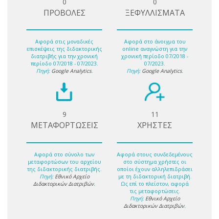
0
0
ΠΡΟΒΟΛΕΣ
ΞΕΦΥΛΛΙΣΜΑΤΑ
Αφορά στις μοναδικές
Αφορά στο άνοιγμα του
επισκέψεις της διδακτορικής
online αναγνώστη για την
διατριβής για την χρονική
χρονική περίοδο 07/2018 -
περίοδο 07/2018 - 07/2023.
07/2023.
Πηγή:
Google Analytics
.
Πηγή:
Google Analytics
.
9
11
ΜΕΤΑΦΟΡΤΩΣΕΙΣ
ΧΡΗΣΤΕΣ
Αφορά στο σύνολο των
Αφορά στους συνδεδεμένους
μεταφορτώσων του αρχείου
στο σύστημα χρήστες οι
της διδακτορικής διατριβής.
οποίοι έχουν αλληλεπιδράσει
Πηγή:
Εθνικό Αρχείο
με τη διδακτορική διατριβή.
Διδακτορικών Διατριβών
.
Ως επί το πλείστον, αφορά
τις μεταφορτώσεις.
Πηγή:
Εθνικό Αρχείο
Διδακτορικών Διατριβών
.