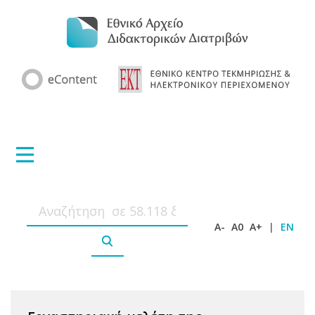
A-
A0
A+
|
EN