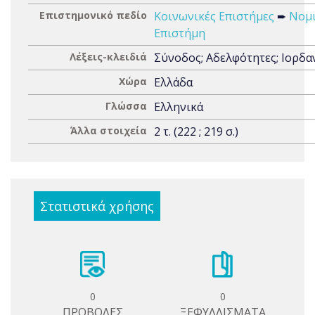
Επιστημονικό πεδίο
Κοινωνικές Επιστήμες
➨
Νομ
Επιστήμη
Λέξεις-κλειδιά
Σύνοδος; Αδελφότητες; Ιορδα
Χώρα
Ελλάδα
Γλώσσα
Ελληνικά
Άλλα στοιχεία
2 τ. (222 ; 219 σ.)
Στατιστικά χρήσης
0
0
ΠΡΟΒΟΛΕΣ
ΞΕΦΥΛΛΙΣΜΑΤΑ