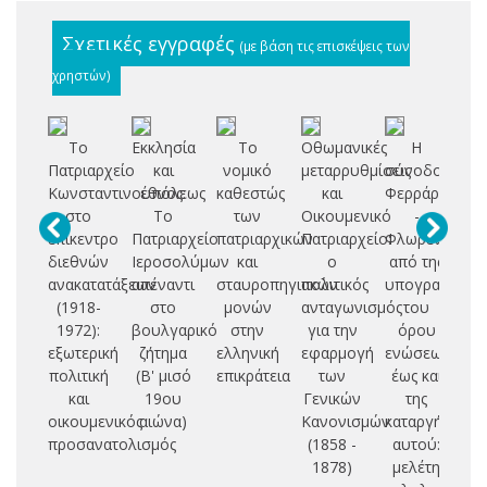
Σχετικές εγγραφές
(με βάση τις επισκέψεις των
χρηστών)
Το
Εκκλησία
Το
Οθωμανικές
Η
Πατριαρχείο
και
νομικό
μεταρρυθμίσεις
σύνοδος
Μ
Κωνσταντινουπόλεως
έθνος:
καθεστώς
και
Φερράρας
στο
Το
των
Οικουμενικό
-
Ε
επίκεντρο
Πατριαρχείο
πατριαρχικών
Πατριαρχείο:
Φλωρεντίας
Σ
διεθνών
Ιεροσολύμων
και
ο
από της
ανακατατάξεων
απέναντι
σταυροπηγιακών
πολιτικός
υπογραφής
Τ
(1918-
στο
μονών
ανταγωνισμός
του
Δ
1972):
βουλγαρικό
στην
για την
όρου
Κ
εξωτερική
ζήτημα
ελληνική
εφαρμογή
ενώσεως
Σ
πολιτική
(Β' μισό
επικράτεια
των
έως και
Π
και
19ου
Γενικών
της
Δ
οικουμενικός
αιώνα)
Κανονισμών
καταργήσεως
Μ
προσανατολισμός
(1858 -
αυτού:
Σ
1878)
μελέτη