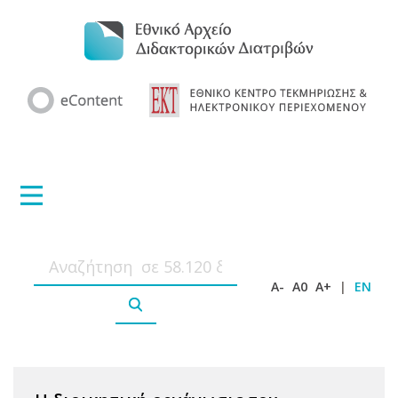
A-
A0
A+
|
EN