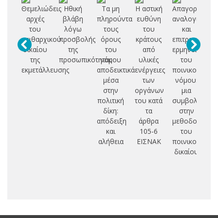
Θεμελιώδεις
Ηθική
Τα μη
Η αστική
Απαγορευμέν
AR
αρχές
βλάβη
πληρούντα
ευθύνη
αναλογία
T
του
λόγω
τους
του
και
O
πειθαρχικού
προσβολής
όρους
κράτους
επιτρεπτή
D
δικαίου
της
του
από
ερμηνεία
S
της
προσωπικότητας
νόμου
υλικές
του
εκμετάλλευσης
αποδεικτικά
ενέργειες
ποινικού
μέσα
των
νόμου:
στην
οργάνων
μια
πολιτική
του κατά
συμβολή
δίκη:
τα
στην
απόδειξη
άρθρα
μεθοδολογία
και
105-6
του
αλήθεια
ΕΙΣΝΑΚ
ποινικού
δικαίου