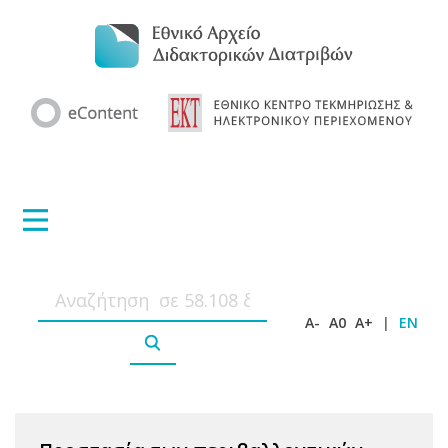
A-
A0
A+
|
EN