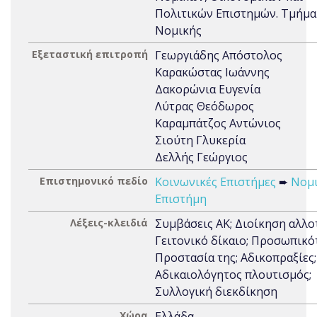
Πολιτικών Επιστημών. Τμήμα
Νομικής
Εξεταστική επιτροπή
Γεωργιάδης Απόστολος
Καρακώστας Ιωάννης
Δακορώνια Ευγενία
Λύτρας Θεόδωρος
Καραμπάτζος Αντώνιος
Σιούτη Γλυκερία
Δελλής Γεώργιος
Επιστημονικό πεδίο
Κοινωνικές Επιστήμες
➨
Νομ
Επιστήμη
Λέξεις-κλειδιά
Συμβάσεις ΑΚ; Διοίκηση αλλο
Γειτονικό δίκαιο; Προσωπικό
Προστασία της; Αδικοπραξίες;
Αδικαιολόγητος πλουτισμός;
Συλλογική διεκδίκηση
Χώρα
Ελλάδα