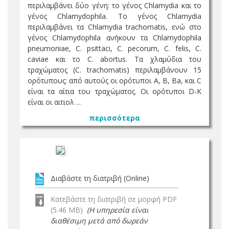
περιλαμβάνει δύο γένη: το γένος Chlamydia και το
γένος Chlamydophila. Το γένος Chlamydia
περιλαμβάνει τα Chlamydia trachomatis, ενώ στο
γένος Chlamydophila ανήκουν τα Chlamydophila
pneumoniae, C. psittaci, C. pecorum, C. felis, C.
caviae και το C. abortus. Τα χλαμύδια του
τραχώματος (C. trachomatis) περιλαμβάνουν 15
ορότυπους: από αυτούς οι ορότυποι A, B, Ba, και C
είναι τα αίτια του τραχώματος. Οι ορότυποι D-K
είναι οι αιτιολ ...
περισσότερα
Διαβάστε τη διατριβή (Online)
Κατεβάστε τη διατριβή σε μορφή PDF
(5.46 MB)
(Η υπηρεσία είναι
διαθέσιμη μετά από δωρεάν