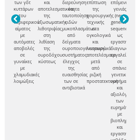
των γδτ
και
διερεύνηση
επίπτωση
επόμενης
εκ
κυττάρων
αποτελεσματικότητα
και
της
γενιάς
του
της
ταυτοποίηση
χειρουργικής
(next
κα
περιφερικού
εξωσωματικής
ειδών
τεχνικής
generation
αίματος
λιθοτριψίας
μυκοπλασμάτων
στα
sequencing)
με
στη
από
ογκολογικά
ως
αυτόματες
λιθίαση
δείγματα
και
εργαστηριακό
σ
αποβολές
της
ουροποιογεννητικού
λειτουργικά
διαγνωστικό
σε
ουροδόχου
συστήματος:
αποτελέσματα
εργαλείο
υ
γυναίκες
κύστεως
έλεγχος
μετά
σε
ά
με
της
από
σπάνια
χλαμυδιακές
ευαισθησίας
ριζική
γενετικά
λοιμώξεις
των σε
προστατεκτομή
νοσήματα
αντιβιοτικά
και
αξιολόγηση
των
ευρημάτων
με
βιοπληροφορι
και
εργαστηριακέ