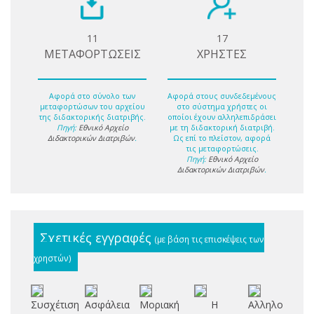
11
17
ΜΕΤΑΦΟΡΤΩΣΕΙΣ
ΧΡΗΣΤΕΣ
Αφορά στο σύνολο των
Αφορά στους συνδεδεμένους
μεταφορτώσων του αρχείου
στο σύστημα χρήστες οι
της διδακτορικής διατριβής.
οποίοι έχουν αλληλεπιδράσει
Πηγή:
Εθνικό Αρχείο
με τη διδακτορική διατριβή.
Διδακτορικών Διατριβών
.
Ως επί το πλείστον, αφορά
τις μεταφορτώσεις.
Πηγή:
Εθνικό Αρχείο
Διδακτορικών Διατριβών
.
Σχετικές εγγραφές
(με βάση τις επισκέψεις των
χρηστών)
Συσχέτιση
Ασφάλεια
Μοριακή
Η
Αλληλούχηση