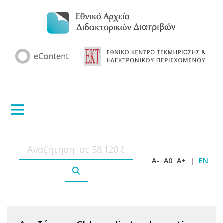
A-
A0
A+
|
EN