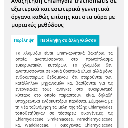
Αναζήτηση Chlamydia trachomatis σε
εξωτερικά και εσωτερικά γεννητικά
όργανα καθώς επίσης και στα ούρα με
μοριακές μεθόδους
Περίληψη
Περίληψη σε άλλη γλώσσα
Τα Χλαμύδια είναι Gram-αρνητικά βακτήρια, τα
οποία αναπτύσσονται στο πρωτόπλασμα
ευκαρυωτικών κυττάρων. Τα χλαμύδια δεν
αναπτύσσονται σε κοινά θρεπτικά υλικά αλλά μόνο
ενδοκυτταρίως δεδομένου ότι στερούνται των
κατάλληλων μηχανισμών και βασίζονται για τις
ενεργειακές τους ανάγκες στο ευκαρυωτικό
κύτταρο στο οποίο παρασιτούν, είναι δηλαδή
υποχρεωτικά ενδοκυττάρια παράσιτα. Σύμφωνα με
τη νέα ταξινόμηση τα μέλη της τάξης Chlamydiales
τοποθετήθηκαν σε τέσσερεις οικογένειες, τις
Chlamydiaceae, Simkaniaceae, Parachlamydiaceae
και Waddliaceae. Η οικογένεια Chlamydiaceae