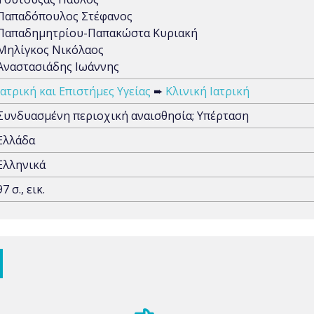
Παπαδόπουλος Στέφανος
Παπαδημητρίου-Παπακώστα Κυριακή
Μηλίγκος Νικόλαος
Αναστασιάδης Ιωάννης
Ιατρική και Επιστήμες Υγείας
➨
Κλινική Ιατρική
Συνδυασμένη περιοχική αναισθησία; Υπέρταση
Ελλάδα
Ελληνικά
97 σ., εικ.