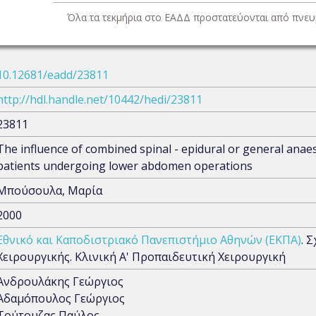
Όλα τα τεκμήρια στο ΕΑΔΔ προστατεύονται από πνευμ
10.12681/eadd/23811
http://hdl.handle.net/10442/hedi/23811
23811
The influence of combined spinal - epidural or general anaes
patients undergoing lower abdomen operations
Μπούσουλα, Μαρία
2000
Εθνικό και Καποδιστριακό Πανεπιστήμιο Αθηνών (ΕΚΠΑ)
. 
Χειρουργικής. Κλινική Α' Προπαιδευτική Χειρουργική
Ανδρουλάκης Γεώργιος
Αδαμόπουλος Γεώργιος
Τούτουζας Παύλος