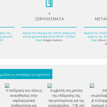
4
ΞΕΦΥΛΛΙΣΜΑΤΑ
ΜΕΤΑ
ψεις της
Αφορά στο άνοιγμα του online αναγνώστη
Αφορά στο σύνολ
ην χρονική
για την χρονική περίοδο 07/2018 - 07/2023.
αρχείου της δι
23.
Πηγή:
Google Analytics
.
Πηγή:
Εθνικό
s
.
Δ
(με βάση τις επισκέψεις των χρηστών)
Η επίδραση του είδους
Συμβολή στη μελέτη
Επ
αναισθησίας στην
της επίδρασης της
νευροδιαβ
καρδιαγγειακή
προγεστερόνης και της
β-ενδορφί
σταθερότητα και
οιστραδιόλης - 17β στη
διατομή τ