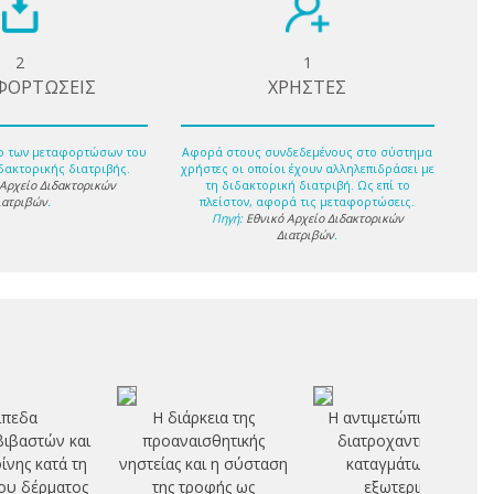
2
1
ΦΟΡΤΩΣΕΙΣ
ΧΡΗΣΤΕΣ
ο των μεταφορτώσων του
Αφορά στους συνδεδεμένους στο σύστημα
δακτορικής διατριβής.
χρήστες οι οποίοι έχουν αλληλεπιδράσει με
 Αρχείο Διδακτορικών
τη διδακτορική διατριβή. Ως επί το
ιατριβών
.
πλείστον, αφορά τις μεταφορτώσεις.
Πηγή:
Εθνικό Αρχείο Διδακτορικών
Διατριβών
.
ίπεδα
Η διάρκεια της
Η αντιμετώπιση των
ιβαστών και
προαναισθητικής
διατροχαντηρίων
νης κατά τη
νηστείας και η σύσταση
καταγμάτων με
ου δέρματος
της τροφής ως
εξωτερική