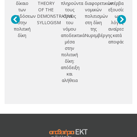
δίκαιο
THEORY
πληρούντα
διαφορετικών
υπέρβαση
σ
των
OF THE
τους
νομικών
εξουσίας
μ
επιδόσεων
DEMONSTRATIVE
όρους
πολιτισμών
ως
πρ
στην
SYLLOGISM
του
στη δίκη
λόγος
πολιτική
νόμου
της
αναίρεσης
δ
δίκη
αποδεικτικά
Νυρεμβέργης
κατά
π
μέσα
αποφάσεων
χα
στην
κα
πολιτική
α
δίκη:
πο
απόδειξη
δι
και
αλήθεια