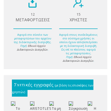
12
15
ΜΕΤΑΦΟΡΤΩΣΕΙΣ
ΧΡΗΣΤΕΣ
Αφορά στο σύνολο των
Αφορά στους συνδεδεμένους
μεταφορτώσων του αρχείου
στο σύστημα χρήστες οι
της διδακτορικής διατριβής.
οποίοι έχουν αλληλεπιδράσει
Πηγή:
Εθνικό Αρχείο
με τη διδακτορική διατριβή.
Διδακτορικών Διατριβών
.
Ως επί το πλείστον, αφορά
τις μεταφορτώσεις.
Πηγή:
Εθνικό Αρχείο
Διδακτορικών Διατριβών
.
Σχετικές εγγραφές
(με βάση τις επισκέψεις των
χρηστών)
Το
ARISTOTLE'S
Τα μη
Σύγκρουση
Η
Π