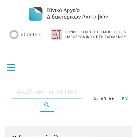
A-
A0
A+
|
EN