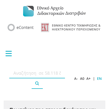
A-
A0
A+
|
EN