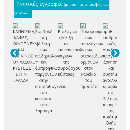
Σχετικές εγγραφές
(με βάση τις επισκέψεις των
χρηστών)
ΚΑΠΝΙΣΜΑ,
Συμβολή
Βιολογική
Πολυμορφισμοί
Η
Β
ΚΑΦΕΣ,
στη
εξέλιξη
των
επίδραση
Π
ΟΙΝΟΠΝΕΥΜΑ
μελέτη
των
υποδοχέων
ενός
ΚΑΙ
των
επιφανειακών
των
συνδυασμένο
Κ
ΚΑΡΚΙΝΟΣ
επιδημιολογικών
όγκων
στεροειδών
προγράμματο
ΟΥΡΟΔΟΧΟΥ
και
της
ορμονών
άσκησης
Ο
ΚΥΣΤΕΩΣ
διατροφικών
ουροδόχου
στον
και
Κ
ΣΤΗΝ
παργόντων
κύστεως
καρκίνο
συστήματος
ΕΛΛΑΔΑ
στην
του
ανταλλάξιμων
αιτιοπαθογένεια
προστάτη
αμοιβών
του
στη
καρκίνου
βελτίωση
του
παραμέτρων
λάρυγγα
της
ποιότητας
ζωής,
της