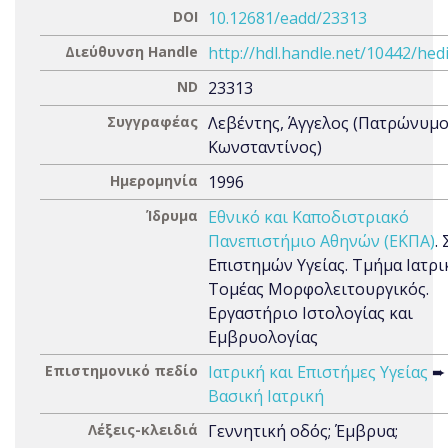
DOI
10.12681/eadd/23313
Διεύθυνση Handle
http://hdl.handle.net/10442/hed
ND
23313
Συγγραφέας
Λεβέντης, Άγγελος (Πατρώνυμο
Κωνσταντίνος)
Ημερομηνία
1996
Ίδρυμα
Εθνικό και Καποδιστριακό
Πανεπιστήμιο Αθηνών (ΕΚΠΑ)
.
Επιστημών Υγείας. Τμήμα Ιατρι
Τομέας Μορφολειτουργικός.
Εργαστήριο Ιστολογίας και
Εμβρυολογίας
Επιστημονικό πεδίο
Ιατρική και Επιστήμες Υγείας
➨
Βασική Ιατρική
Λέξεις-κλειδιά
Γεννητική οδός; Έμβρυα;