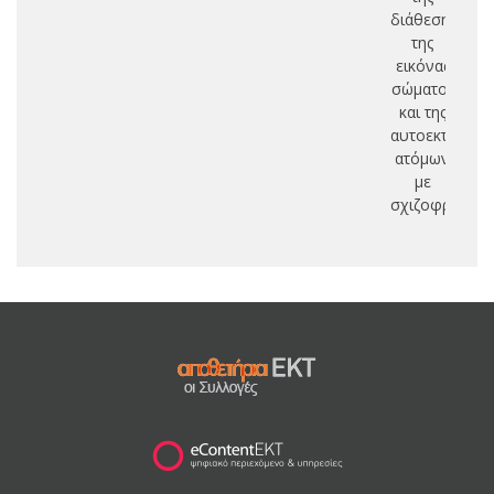
διάθεσης,
της
εικόνας
σώματος
και της
αυτοεκτίμηση
ατόμων
με
σχιζοφρένεια