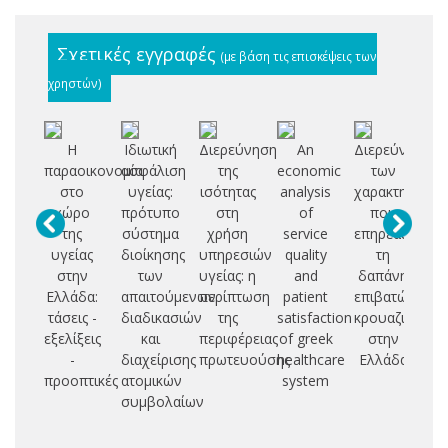
Σχετικές εγγραφές
(με βάση τις επισκέψεις των
χρηστών)
Η
Ιδιωτική
Διερεύνηση
An
Διερεύνηση
παραοικονομία
ασφάλιση
της
economic
των
Οι
στο
υγείας:
ισότητας
analysis
χαρακτηριστι
χώρο
πρότυπο
στη
of
που
Πα
της
σύστημα
χρήση
service
επηρεάζουν
υγείας
διοίκησης
υπηρεσιών
quality
τη
Ια
στην
των
υγείας: η
and
δαπάνη
Κ
Ελλάδα:
απαιτούμενων
περίπτωση
patient
επιβατών
τάσεις -
διαδικασιών
της
satisfaction
κρουαζιέρας
συ
εξελίξεις
και
περιφέρειας
of greek
στην
δ
-
διαχείρισης
πρωτευούσης
healthcare
Ελλάδα
α
προοπτικές
ατομικών
system
συμβολαίων
ασ
ε