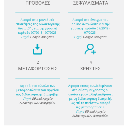
ΠΡΟΒΟΛΕΣ
ΞΕΦΥΛΛΙΣΜΑΤΑ
Αφορά στις μοναδικές
Αφορά στο άνοιγμα του
επισκέψεις της διδακτορικής
online αναγνώστη για την
διατριβής για την χρονική
χρονική περίοδο 07/2018 -
περίοδο 07/2018 - 07/2023.
07/2023.
Πηγή:
Google Analytics
.
Πηγή:
Google Analytics
.
2
4
ΜΕΤΑΦΟΡΤΩΣΕΙΣ
ΧΡΗΣΤΕΣ
Αφορά στο σύνολο των
Αφορά στους συνδεδεμένους
μεταφορτώσων του αρχείου
στο σύστημα χρήστες οι
της διδακτορικής διατριβής.
οποίοι έχουν αλληλεπιδράσει
Πηγή:
Εθνικό Αρχείο
με τη διδακτορική διατριβή.
Διδακτορικών Διατριβών
.
Ως επί το πλείστον, αφορά
τις μεταφορτώσεις.
Πηγή:
Εθνικό Αρχείο
Διδακτορικών Διατριβών
.