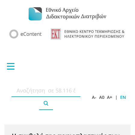
A-
A0
A+
|
EN