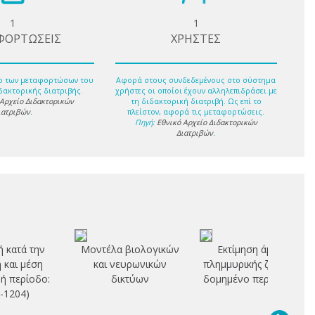
1
1
ΦΟΡΤΩΣΕΙΣ
ΧΡΗΣΤΕΣ
ο των μεταφορτώσων του
Αφορά στους συνδεδεμένους στο σύστημα
δακτορικής διατριβής.
χρήστες οι οποίοι έχουν αλληλεπιδράσει με
 Αρχείο Διδακτορικών
τη διδακτορική διατριβή. Ως επί το
ιατριβών
.
πλείστον, αφορά τις μεταφορτώσεις.
Πηγή:
Εθνικό Αρχείο Διδακτορικών
Διατριβών
.
ή κατά την
Μοντέλα βιολογικών
Εκτίμηση άμεσης
 και μέση
και νευρωνικών
πλημμυρικής ζημιάς σε
ή περίοδο:
δικτύων
δομημένο περιβάλλον
4-1204)