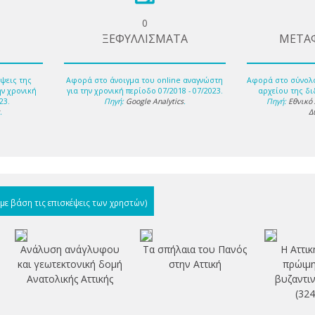
0
ΞΕΦΥΛΛΙΣΜΑΤΑ
ΜΕΤΑ
ψεις της
Αφορά στο άνοιγμα του online αναγνώστη
Αφορά στο σύνολ
ην χρονική
για την χρονική περίοδο 07/2018 - 07/2023.
αρχείου της δι
23.
Πηγή:
Google Analytics
.
Πηγή:
Εθνικό
s
.
Δ
(με βάση τις επισκέψεις των χρηστών)
Ανάλυση ανάγλυφου
Τα σπήλαια του Πανός
Η Αττικ
και γεωτεκτονική δομή
στην Αττική
πρώιμη
Ανατολικής Αττικής
βυζαντιν
(32