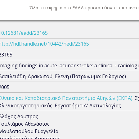
Όλα τα τεκμήρια στο ΕΑΔΔ προστατεύονται από πνευμ
10.12681/eadd/23165
http://hdl.handle.net/10442/hedi/23165
23165
Imaging findings in acute lacunar stroke: a clinical - radiolog
Βασιλειάδη-Δρακωτού, Ελένη (Πατρώνυμο: Γεώργιος)
2005
Εθνικό και Καποδιστριακό Πανεπιστήμιο Αθηνών (ΕΚΠΑ)
. 
Κλινικοεργαστηριακός. Εργαστήριο Α' Ακτινολογίας
Βλάχος Λάμπρος
Γουλιάμος Αθανάσιος
Μουλοπούλου Ευαγγελία
Βασιλόπουλος Δημήτριος