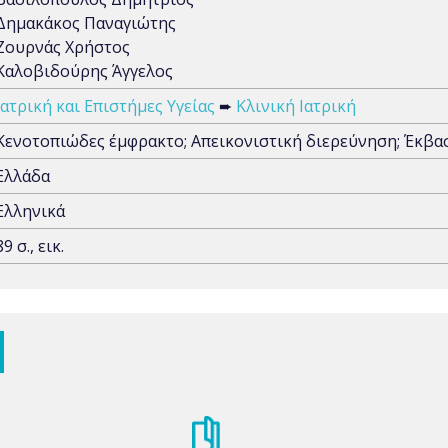
Δημακάκος Παναγιώτης
Ζουρνάς Χρήστος
Καλοβιδούρης Άγγελος
Ιατρική και Επιστήμες Υγείας
➨
Κλινική Ιατρική
Κενοτοπιώδες έμφρακτο; Απεικονιστική διερεύνηση; Έκβα
Ελλάδα
Ελληνικά
89 σ., εικ.