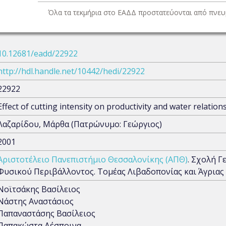
Όλα τα τεκμήρια στο ΕΑΔΔ προστατεύονται από πνευμ
10.12681/eadd/22922
http://hdl.handle.net/10442/hedi/22922
22922
Effect of cutting intensity on productivity and water relation
Λαζαρίδου, Μάρθα (Πατρώνυμο: Γεώργιος)
2001
Αριστοτέλειο Πανεπιστήμιο Θεσσαλονίκης (ΑΠΘ)
. Σχολή Γ
Φυσικού Περιβάλλοντος. Τομέας Λιβαδοπονίας και Άγριας
Νοϊτσάκης Βασίλειος
Νάστης Αναστάσιος
Παπαναστάσης Βασίλειος
Παπακώστα Δέσποινα