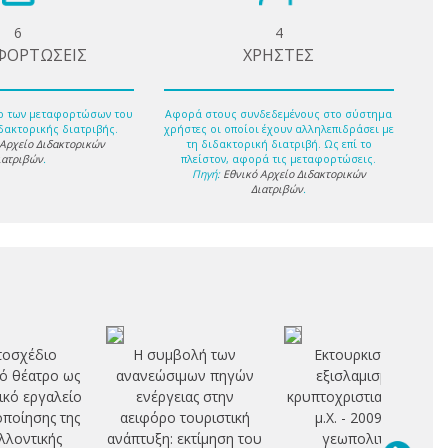
6
4
ΦΟΡΤΩΣΕΙΣ
ΧΡΗΣΤΕΣ
ο των μεταφορτώσων του
Αφορά στους συνδεδεμένους στο σύστημα
δακτορικής διατριβής.
χρήστες οι οποίοι έχουν αλληλεπιδράσει με
 Αρχείο Διδακτορικών
τη διδακτορική διατριβή. Ως επί το
ιατριβών
.
πλείστον, αφορά τις μεταφορτώσεις.
Πηγή:
Εθνικό Αρχείο Διδακτορικών
Διατριβών
.
τοσχέδιο
Η συμβολή των
Εκτουρκισμοί -
ό θέατρο ως
ανανεώσιμων πηγών
εξισλαμισμοί -
ικό εργαλείο
ενέργειας στην
κρυπτοχριστιανοί 1071
ποίησης της
αειφόρο τουριστική
μ.Χ. - 2009 μ.Χ.:
λλοντικής
ανάπτυξη: εκτίμηση του
γεωπολιτική