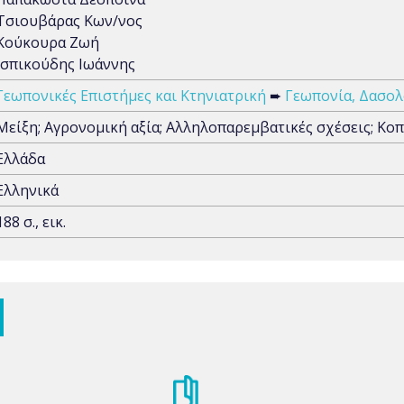
Τσιουβάρας Κων/νος
Κούκουρα Ζωή
Ισπικούδης Ιωάννης
Γεωπονικές Επιστήμες και Κτηνιατρική
➨
Γεωπονία, Δασολο
Μείξη; Αγρονομική αξία; Αλληλοπαρεμβατικές σχέσεις; Κοπ
Ελλάδα
Ελληνικά
188 σ., εικ.