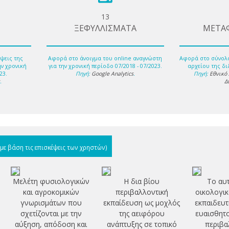
13
ΞΕΦΥΛΛΙΣΜΑΤΑ
ΜΕΤΑ
ψεις της
Αφορά στο άνοιγμα του online αναγνώστη
Αφορά στο σύνολ
ην χρονική
για την χρονική περίοδο 07/2018 - 07/2023.
αρχείου της δι
23.
Πηγή:
Google Analytics
.
Πηγή:
Εθνικό
s
.
Δ
(με βάση τις επισκέψεις των χρηστών)
Μελέτη φυσιολογικών
Η δια βίου
Το αυ
και αγροκομικών
περιβαλλοντική
οικολογικ
γνωρισμάτων που
εκπαίδευση ως μοχλός
εκπαιδευτ
σχετίζονται με την
της αειφόρου
ευαισθητο
αύξηση, απόδοση και
ανάπτυξης σε τοπικό
περιβα