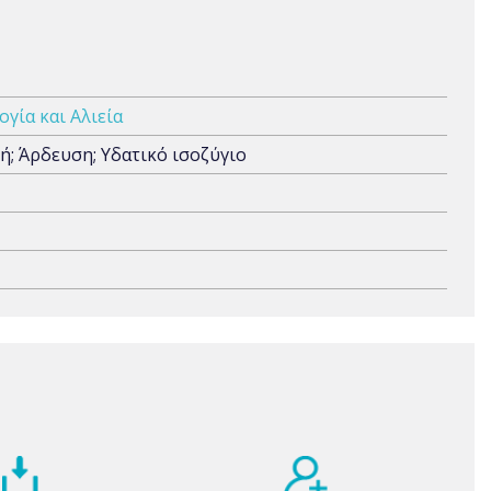
γία και Αλιεία
ή; Άρδευση; Υδατικό ισοζύγιο