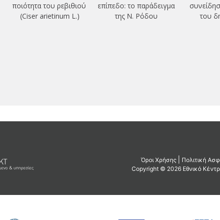
ποιότητα του ρεβιθιού
επίπεδο: το παράδειγμα
συνείδησ
(Ciser arietinum L.)
της Ν. Ρόδου
του δ