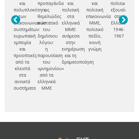
και
προπαγάνδα
και
και
πολιτική
α
πολυπλοκότητα
ως
πολιτική
πολιτική
εξουσία
των
θεμελιώδες
στα
επικοινωνία:
στην
δ
επικοινωνιακών
συστατικό
ελληνικά
ΜΜΕ,
Ελλάδα,
συστημάτων:
του
ΜΜΕ:
πολιτικό
1946-
ευρωπαϊκή
δημόσιου
ανάμεσα
πεδίο,
1967
εμπειρία
λόγου:
στην
κοινή
και
η
ενημέρωση
γνώμη
ιδ
προοπτικές:
παρουσίαση
και τη
τη
από τα
του
δραματοποίηση
κλειστά
«μνημονίου»
πα
στα
από τα
τ
ανοικτά
ελληνικά
συστήματα
ΜΜΕ
(