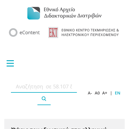
A-
A0
A+
|
EN