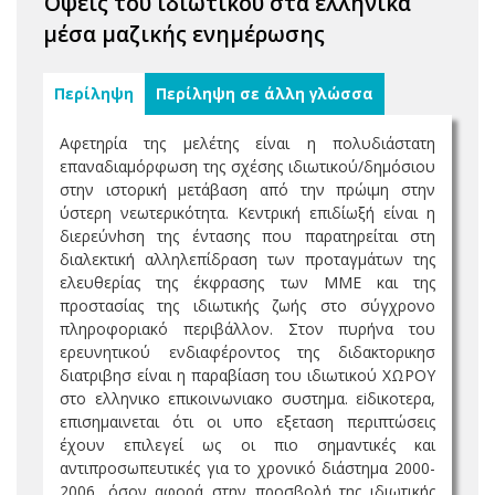
Όψεις του ιδιωτικού στα ελληνικά
μέσα μαζικής ενημέρωσης
Περίληψη
Περίληψη σε άλλη γλώσσα
Αφετηρία της μελέτης είναι η πολυδιάστατη
επαναδιαμόρφωση της σχέσης ιδιωτικού/δημόσιου
στην ιστορική μετάβαση από την πρώιμη στην
ύστερη νεωτερικότητα. Κεντρική επιδίωξή είναι η
διερεύνhση της έντασης που παρατηρείται στη
διαλεκτική αλληλεπίδραση των προταγμάτων της
ελευθερίας της έκφρασης των ΜΜΕ και της
προστασίας της ιδιωτικής ζωής στο σύγχρονο
πληροφοριακό περιβάλλον. Στον πυρήνα του
ερευνητικού ενδιαφέροντος της διδακτορικησ
διατριβησ είναι η παραβίαση του ιδιωτικού ΧΩΡΟΥ
στο ελληνικο επικοινωνιακο συστημα. εiδικοτερα,
επισημαινεται ότι οι υπo εξεταση περιπτώσεις
έχουν επιλεγεί ως οι πιο σημαντικές και
αντιπροσωπευτικές για το χρονικό διάστημα 2000-
2006, όσον αφορά στην προσβολή της ιδιωτικής