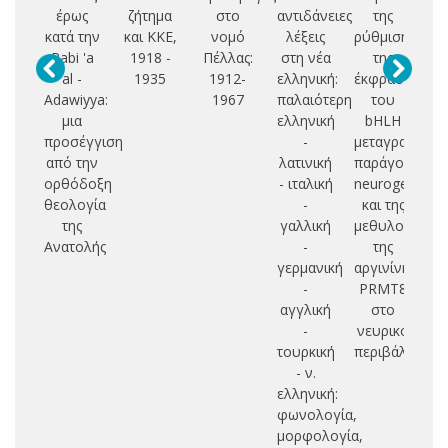
έρως
ζήτημα
στο
αντιδάνειες
της
αν
κατά την
και ΚΚΕ,
νομό
λέξεις
ρύθμισης
φι
Rabi 'a
1918 -
Πέλλας:
στη νέα
της
al -
1935
1912-
ελληνική:
έκφρασης
Adawiyya:
1967
παλαιότερη
του
κ
μια
ελληνική
bHLH
Β
προσέγγιση
-
μεταγραφικού
τ
από την
λατινική
παράγοντα
ορθόδοξη
- ιταλική
neurogenin2
θεολογία
-
και της
της
γαλλική
μεθυλοτρανσ
Ανατολής
-
της
γερμανική
αργινίνης
-
PRMT8
αγγλική
στο
-
νευρικό
τουρκική
περιβάλλον
- ν.
ελληνική:
φωνολογία,
μορφολογία,