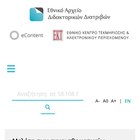
A-
A0
A+
|
EN