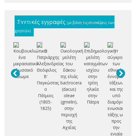
Σχετικές εγγραφές
(με βάση τις επισκέψεις των
χρηστών)
Κουβουκλιώτικα:
Ο
Οικολογική
Επιδημιολογική
Η
ένα
Πατριάρχης
μελέτη
μελέτη
σύγκρουση
Σ
μικρασιατικό
Αλεξανδρείας
του
καταγμάτων
των
Δ
γλωσσικό
Θεόφιλος
δάκου
ισχίου
εθνικών
ιδίωμα
Β'
της ελιάς
στην
έννομων
Π
Παγκώστας
bactrocera
τρίτη
τάξεων
Ο
ο
(dacus)
ηλικία
και της
Ι
Πάτμιος
oleae
στην
υπό
(1805-
(gmelin),
Πάτρα
διαμόρφωση
Ε
1825)
στην
ενωσιακής
Π
περιοχή
τάξης ως
Θ
της
προς
Κ
Αχαΐας
την
ενιαία