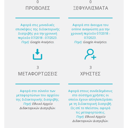
0
0
ΠΡΟΒΟΛΕΣ
ΞΕΦΥΛΛΙΣΜΑΤΑ
Αφορά στις μοναδικές
Αφορά στο άνοιγμα του
επισκέψεις της διδακτορικής
online αναγνώστη για την
διατριβής για την χρονική
χρονική περίοδο 07/2018 -
περίοδο 07/2018 - 07/2023.
07/2023.
Πηγή:
Google Analytics
.
Πηγή:
Google Analytics
.
3
3
ΜΕΤΑΦΟΡΤΩΣΕΙΣ
ΧΡΗΣΤΕΣ
Αφορά στο σύνολο των
Αφορά στους συνδεδεμένους
μεταφορτώσων του αρχείου
στο σύστημα χρήστες οι
της διδακτορικής διατριβής.
οποίοι έχουν αλληλεπιδράσει
Πηγή:
Εθνικό Αρχείο
με τη διδακτορική διατριβή.
Διδακτορικών Διατριβών
.
Ως επί το πλείστον, αφορά
τις μεταφορτώσεις.
Πηγή:
Εθνικό Αρχείο
Διδακτορικών Διατριβών
.