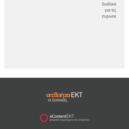
διαδικασία
για τις
ευρωεκλογές