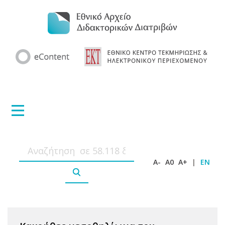
A-
A0
A+
|
EN