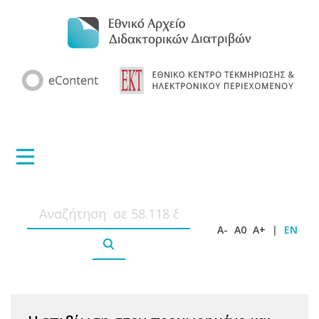
A-
A0
A+
|
EN