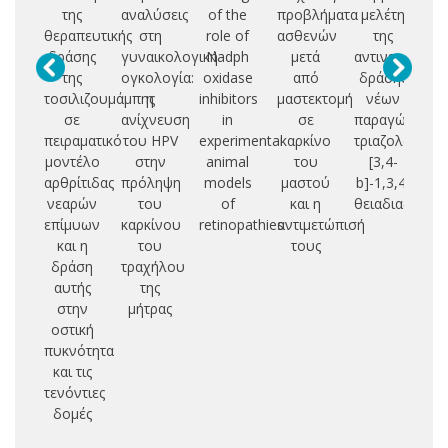
της
αναλύσεις
of the
προβλήματα
μελέτη
Ε
θεραπευτικής
στη
role of
ασθενών
της
δράσης
γυναικολογική
Nadph
μετά
αντινεοπλασμ
Α
της
ογκολογία:
oxidase
από
δράσης
Υ
τοσιλιζουμάμπης
η
inhibitors
μαστεκτομή
νέων
Ε
σε
ανίχνευση
in
σε
παραγώγων
Π
πειραματικό
του HPV
experimental
καρκίνο
τριαζολο-
μοντέλο
στην
animal
του
[3,4-
Α
αρθρίτιδας
πρόληψη
models
μαστού
b]-1,3,4-
νεαρών
του
of
και η
θειαδιαζολίω
επίμυων
καρκίνου
retinopathies
αντιμετώπισή
και η
του
τους
δράση
τραχήλου
αυτής
της
στην
μήτρας
οστική
πυκνότητα
και τις
τενόντιες
δομές