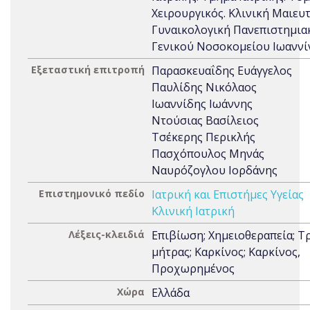
Χειρουργικός. Κλινική Μαιευ
Γυναικολογική Πανεπιστημια
Γενικού Νοσοκομείου Ιωανν
Εξεταστική επιτροπή
Παρασκευαΐδης Ευάγγελος
Παυλίδης Νικόλαος
Ιωαννίδης Ιωάννης
Ντούσιας Βασίλειος
Τσέκερης Περικλής
Πασχόπουλος Μηνάς
Ναυρόζογλου Ιορδάνης
Επιστημονικό πεδίο
Ιατρική και Επιστήμες Υγείας
Κλινική Ιατρική
Λέξεις-κλειδιά
Επιβίωση; Χημειοθεραπεία; Τ
μήτρας; Καρκίνος; Καρκίνος,
Προχωρημένος
Χώρα
Ελλάδα