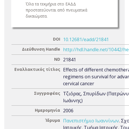
Όλα τα τεκμήρια στο ΕΑΔΔ
προστατεύονται από πνευματικά
δικαιώματα.
DOI
10.12681/eadd/21841
Διεύθυνση Handle
http://hdl.handle.net/10442/h
ND
21841
Εναλλακτικός τίτλος
Effects of different chemothe
regimens on survival for adva
cervical cancer
Συγγραφέας
Τζιόρας, Σπυρίδων (Πατρώνυ
Ιωάννης)
Ημερομηνία
2006
Ίδρυμα
Πανεπιστήμιο Ιωαννίνων
. Σχ
Ιατρικής. Τμήμα Ιατρικής. Το