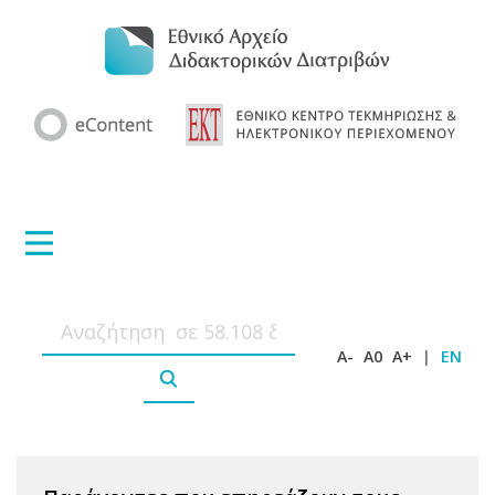
A-
A0
A+
|
EN