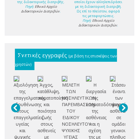
της διδακτορικής διατριβής.
οποίοι έχουν αλληλεπιδράσει
Πηγή:
Εθνικό Αρχείο
με τη διδακτορική διατριβή.
Διδακτορικών Διατριβών
.
Ως επί το πλείστον, αφορά
τις μεταφορτώσεις.
Πηγή:
Εθνικό Αρχείο
Διδακτορικών Διατριβών
.
Σχετικές εγγραφές
(με βάση τις επισκέψεις των
χρηστών)
Αξιολόγηση
Άγχος,
ΜΕΛΕΤΗ
Η
Στάσεις
της
κατάθλιψη,
ΤΩΝ
διεργασία
έναντι
αδ
επαγγελματικής
σωματοποίηση
ΝΟΣΗΛΕΥΤΙΚΩΝ
της
των
εξουθένωσης
και
ΠΑΡΕΜΒΑΣΕΩΝ
νοηματοδότησης
ψυχικά
επ
στους
ποιότητα
ΤΟΥ
της
ασθενών
τ
επαγγελματίες
ζωής
ΕΙΔΙΚΟΥ
ασθένειας
σε
νο
υγείας
στους
ΝΟΣΗΛΕΥΤΟΥ
και η
ομάδες
β
και
ασθενείς
ΨΥΧΙΚΗΣ
σχέση
γενικού
π
ψυχικής
με
ΥΓΕΙΑΣ
της με
πληθυσμού
α