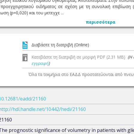
χρήση ειδικού λογισμικού ογκομετρίας. Αποτελέσματα: Στην πολυπ
προεγχειρητικού οιδήματος σε σχέση με τη συνολική επιβίωση (p
ση (p=0,020) και του μετεγχε ...
περισσότερα
Διαβάστε τη διατριβή (Online)
Κατεβάστε τη διατριβή σε μορφή PDF (2.31 MB)
(Η
εγγραφή
)
Όλα τα τεκμήρια στο ΕΑΔΔ προστατεύονται από πνευμ
10.12681/eadd/21160
http://hdl.handle.net/10442/hedi/21160
21160
The prognostic significance of volumetry in patients with g