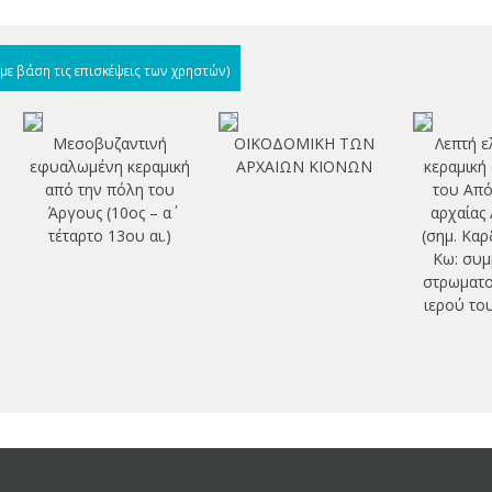
(με βάση τις επισκέψεις των χρηστών)
Μεσοβυζαντινή
ΟΙΚΟΔΟΜΙΚΗ ΤΩΝ
Λεπτή ε
εφυαλωμένη κεραμική
ΑΡΧΑΙΩΝ ΚΙΟΝΩΝ
κεραμική
από την πόλη του
του Από
Άργους (10ος – α΄
αρχαίας
τέταρτο 13ου αι.)
(σημ. Καρ
Κω: συμ
στρωματο
ιερού το