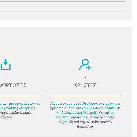
5
4
ΦΟΡΤΩΣΕΙΣ
ΧΡΗΣΤΕΣ
ο των μεταφορτώσων του
Αφορά στους συνδεδεμένους στο σύστημα
δακτορικής διατριβής.
χρήστες οι οποίοι έχουν αλληλεπιδράσει με
 Αρχείο Διδακτορικών
τη διδακτορική διατριβή. Ως επί το
ιατριβών
.
πλείστον, αφορά τις μεταφορτώσεις.
Πηγή:
Εθνικό Αρχείο Διδακτορικών
Διατριβών
.