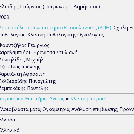
Ηλιάδης, Γεώργιος (Πατρώνυμο: Δημήτριος)
2009
Αριστοτέλειο Πανεπιστήμιο Θεσσαλονίκης (ΑΠΘ)
. Σχολή Ε
Παθολογίας. Κλινική Παθολογικής Ογκολογίας
Φουντζήλας Γεώργιος
Χαραλαμπίδου-Βρανίτσα Στυλιανή
Δανιηλίδης Μιχαήλ
Τζιτζίκας Ιωάννης
Χαριτάντη Αφροδίτη
Σελβιαρίδης Παναγιώτης
Ζεμπεκάκης Παντελής
Ιατρική και Επιστήμες Υγείας
➨
Κλινική Ιατρική
Γλοιοβλαστώματα; Ογκομετρία; Ανάλυση επιβίωσης; Προγν
Ελλάδα
Ελληνικά