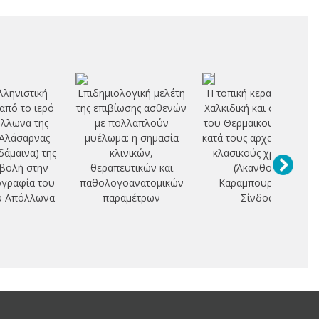
λληνιστική
Επιδημιολογική μελέτη
Η τοπική κεραμική στη
 από το ιερό
της επιβίωσης ασθενών
Χαλκιδική και στο μυχό
λλωνα της
με πολλαπλούν
του Θερμαϊκού κόλπου
 Αλάσαρνας
μυέλωμα: η σημασία
κατά τους αρχαϊκούς και
δάμαινα) της
κλινικών,
κλασικούς χρόνους
βολή στην
θεραπευτικών και
(Άκανθος -
γραφία του
παθολογοανατομικών
Καραμπουρνάκι -
υ Απόλλωνα
παραμέτρων
Σίνδος)