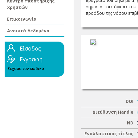
πραγματοποιήθηκε με τη 
Κέντρο Υποστήριξης
σημασία του όγκου του 
Χρηστών
προόδου της νόσου επιβίω
Επικοινωνία
Ανοικτά Δεδομένα
Είσοδος
Εγγραφή
Ξέχασα τον κωδικό
DOI
Διεύθυνση Handle
ND
Εναλλακτικός τίτλος