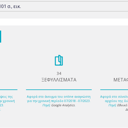
101 σ., εικ.
34
ΞΕΦΥΛΛΙΣΜΑΤΑ
ΜΕΤΑ
ψεις της
Αφορά στο άνοιγμα του online αναγνώστη
Αφορά στο σύνολ
ην χρονική
για την χρονική περίοδο 07/2018 - 07/2023.
αρχείου της δι
23.
Πηγή:
Google Analytics
.
Πηγή:
Εθνικό
s
.
Δ