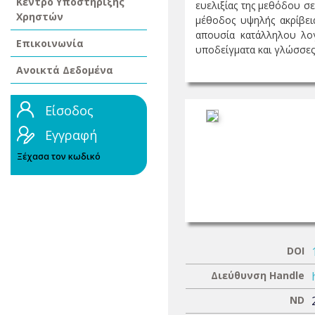
Κέντρο Υποστήριξης
ευελιξίας της μεθόδου σ
Χρηστών
μέθοδος υψηλής ακρίβεια
απουσία κατάλληλου λογ
Επικοινωνία
υποδείγματα και γλώσσες 
Ανοικτά Δεδομένα
Είσοδος
Εγγραφή
Ξέχασα τον κωδικό
DOI
Διεύθυνση Handle
ND