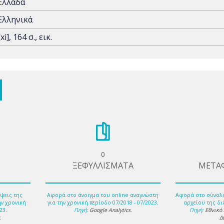
Ελλάδα
Ελληνικά
[xi], 164 σ., εικ.
0
ΞΕΦΥΛΛΙΣΜΑΤΑ
ΜΕΤΑ
ψεις της
Αφορά στο άνοιγμα του online αναγνώστη
Αφορά στο σύνολ
ην χρονική
για την χρονική περίοδο 07/2018 - 07/2023.
αρχείου της δι
23.
Πηγή:
Google Analytics
.
Πηγή:
Εθνικό
s
.
Δ