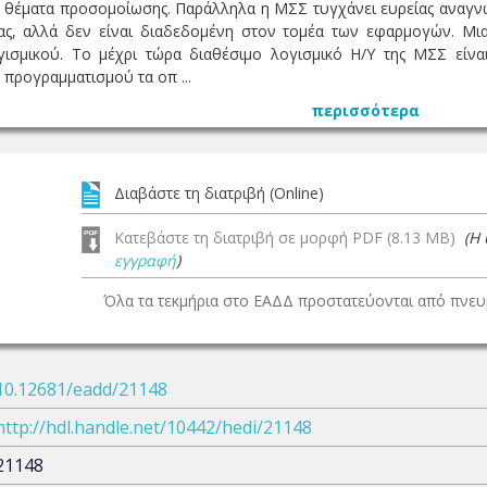
ε θέματα προσομοίωσης. Παράλληλα η ΜΣΣ τυγχάνει ευρείας αναγνώρ
ς, αλλά δεν είναι διαδεδομένη στον τομέα των εφαρμογών. Μια 
ισμικού. Το μέχρι τώρα διαθέσιμο λογισμικό Η/Υ της ΜΣΣ είνα
προγραμματισμού τα οπ ...
περισσότερα
Διαβάστε τη διατριβή (Online)
Κατεβάστε τη διατριβή σε μορφή PDF (8.13 MB)
(Η
εγγραφή
)
Όλα τα τεκμήρια στο ΕΑΔΔ προστατεύονται από πνευμ
10.12681/eadd/21148
http://hdl.handle.net/10442/hedi/21148
21148