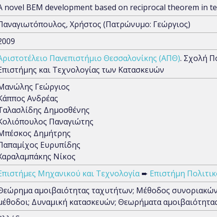
A novel BEM development based on reciprocal theorem in ter
Παναγιωτόπουλος, Χρήστος (Πατρώνυμο: Γεώργιος)
2009
Αριστοτέλειο Πανεπιστήμιο Θεσσαλονίκης (ΑΠΘ)
. Σχολή 
Επιστήμης και Τεχνολογίας των Κατασκευών
Μανώλης Γεώργιος
Κάππος Ανδρέας
Ταλασλίδης Δημοσθένης
Κολιόπουλος Παναγιώτης
Μπέσκος Δημήτρης
Παπαμίχος Ευρυπίδης
Χαραλαμπάκης Νίκος
Επιστήμες Μηχανικού και Τεχνολογία
➨
Επιστήμη Πολιτι
Θεώρημα αμοιβαιότητας ταχυτήτων; Μέθοδος συνοριακών 
μέθοδοι; Δυναμική κατασκευών; Θεωρήματα αμοιβαιότητα