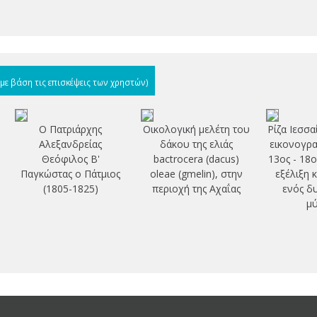
(με βάση τις επισκέψεις των χρηστών)
Ο Πατριάρχης
Οικολογική μελέτη του
Ρίζα Ιεσσα
Αλεξανδρείας
δάκου της ελιάς
εικονογρα
Θεόφιλος Β'
bactrocera (dacus)
13ος - 18ο
Παγκώστας ο Πάτμιος
oleae (gmelin), στην
εξέλιξη 
(1805-1825)
περιοχή της Αχαΐας
ενός δ
μ