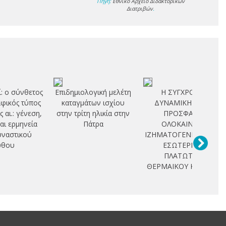
Πηγή:
Εθνικό Αρχείο Διδακτορικών
Διατριβών
.
ί: ο σύνθετος
Επιδημιολογική μελέτη
Η ΣΥΓΧΡΟΝΗ
φικός τύπος
καταγμάτων ισχίου
ΔΥΝΑΜΙΚΗ ΚΑΙ Η
ς αι.: γένεση,
στην τρίτη ηλικία στην
ΠΡΟΣΦΑΤΗ
και ερμηνεία
Πάτρα
ΟΛΟΚΑΙΝΙΚΗ
υναστικού
ΙΖΗΜΑΤΟΓΕΝΕΣΗ ΣΤΟ
ύθου
ΕΣΩΤΕΡΙΚΟ
ΠΛΑΤΩΤΟΥ
ΘΕΡΜΑΙΚΟΥ ΚΟΛΠΟΥ