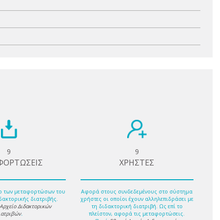
9
9
ΦΟΡΤΩΣΕΙΣ
ΧΡΗΣΤΕΣ
ο των μεταφορτώσων του
Αφορά στους συνδεδεμένους στο σύστημα
δακτορικής διατριβής.
χρήστες οι οποίοι έχουν αλληλεπιδράσει με
 Αρχείο Διδακτορικών
τη διδακτορική διατριβή. Ως επί το
ιατριβών
.
πλείστον, αφορά τις μεταφορτώσεις.