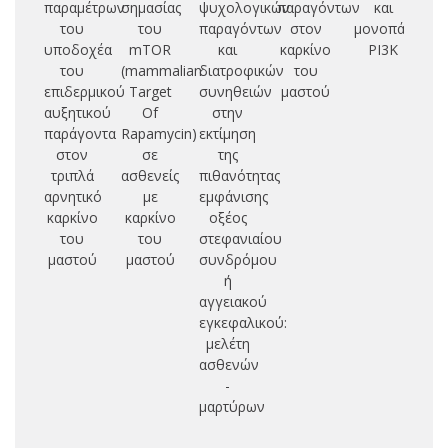
παραμέτρων
σημασίας
ψυχολογικών
παραγόντων
και
κα
του
του
παραγόντων
στον
μονοπάτι
υποδοχέα
mTOR
και
καρκίνο
PI3K
ο
του
(mammalian
διατροφικών
του
μ
επιδερμικού
Target
συνηθειών
μαστού
τε
αυξητικού
Of
στην
φ
παράγοντα
Rapamycin)
εκτίμηση
στον
σε
της
ν
τριπλά
ασθενείς
πιθανότητας
αρνητικό
με
εμφάνισης
μ
καρκίνο
καρκίνο
οξέος
του
του
στεφανιαίου
ογ
μαστού
μαστού
συνδρόμου
ή
δ
αγγειακού
εγκεφαλικού:
μελέτη
ασθενών
-
μαρτύρων