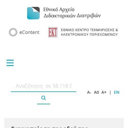
A-
A0
A+
|
EN