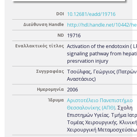
DOI
10.12681/eadd/19716
Διεύθυνση Handle
http://hdl.handle.net/10442/h
ND
19716
Εναλλακτικός τίτλος
Activation of the endotoxin ( L
signaling pathway from hepati
presrvation injury
Συγγραφέας
Τσούλφας, Γεώργιος (Πατρών
Αναστάσιος)
Ημερομηνία
2006
Ίδρυμα
Αριστοτέλειο Πανεπιστήμιο
Θεσσαλονίκης (ΑΠΘ)
. Σχολη
Επιστημών Υγείας. Τμήμα Ιατρ
Τομέας Χειρουργικής. Κλινικ
Χειρουργική Μεταμοσχεύσεω