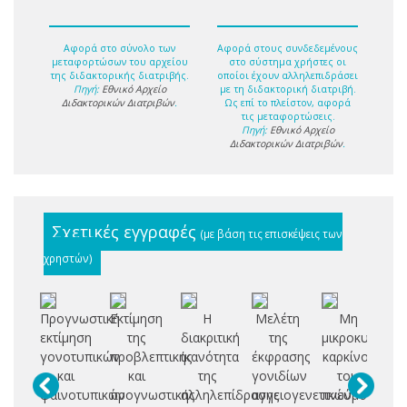
Αφορά στο σύνολο των
Αφορά στους συνδεδεμένους
μεταφορτώσων του αρχείου
στο σύστημα χρήστες οι
της διδακτορικής διατριβής.
οποίοι έχουν αλληλεπιδράσει
Πηγή:
Εθνικό Αρχείο
με τη διδακτορική διατριβή.
Διδακτορικών Διατριβών
.
Ως επί το πλείστον, αφορά
τις μεταφορτώσεις.
Πηγή:
Εθνικό Αρχείο
Διδακτορικών Διατριβών
.
Σχετικές εγγραφές
(με βάση τις επισκέψεις των
χρηστών)
Προγνωστική
Εκτίμηση
Η
Μελέτη
Μη
Γε
εκτίμηση
της
διακριτική
της
μικροκυτταρικ
μ
γονοτυπικών
προβλεπτικής
ικανότητα
έκφρασης
καρκίνος
και
και
της
γονιδίων
του
συ
φαινοτυπικών
προγνωστικής
αλληλεπίδρασης
αγγειογενετικών
πνεύμονα
μ