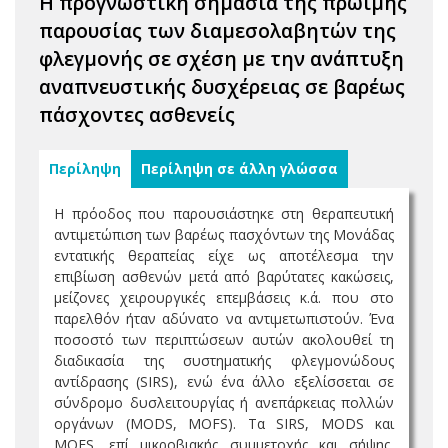
Η προγνωστική σημασία της πρώϊμης
παρουσίας των διαμεσολαβητών της
φλεγμονής σε σχέση με την ανάπτυξη
αναπνευστικής δυσχέρειας σε βαρέως
πάσχοντες ασθενείς
Περίληψη
Περίληψη σε άλλη γλώσσα
H πρόοδος που παρουσιάστηκε στη θεραπευτική
αντιμετώπιση των βαρέως πασχόντων της Μονάδας
εντατικής θεραπείας είχε ως αποτέλεσμα την
επιβίωση ασθενών μετά από βαρύτατες κακώσεις,
μείζονες χειρουργικές επεμβάσεις κ.ά. που στο
παρελθόν ήταν αδύνατο να αντιμετωπιστούν. Ένα
ποσοστό των περιπτώσεων αυτών ακολουθεί τη
διαδικασία της συστηματικής φλεγμονώδους
αντίδρασης (SIRS), ενώ ένα άλλο εξελίσσεται σε
σύνδρομο δυσλειτουργίας ή ανεπάρκειας πολλών
οργάνων (MODS, MOFS). Τα SIRS, MODS και
MOFS, επί μικροβιακής συμμετοχής και σήψης,