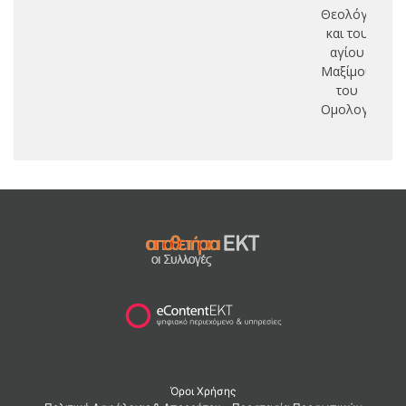
Θεολόγου
και του
αγίου
Μαξίμου
του
Ομολογητού.