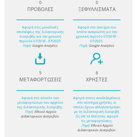
0
0
ΠΡΟΒΟΛΕΣ
ΞΕΦΥΛΛΙΣΜΑΤΑ
Αφορά στις μοναδικές
Αφορά στο άνοιγμα του
επισκέψεις της διδακτορικής
online αναγνώστη για την
διατριβής για την χρονική
χρονική περίοδο 07/2018 -
περίοδο 07/2018 - 07/2023.
07/2023.
Πηγή:
Google Analytics
.
Πηγή:
Google Analytics
.
5
6
ΜΕΤΑΦΟΡΤΩΣΕΙΣ
ΧΡΗΣΤΕΣ
Αφορά στο σύνολο των
Αφορά στους συνδεδεμένους
μεταφορτώσων του αρχείου
στο σύστημα χρήστες οι
της διδακτορικής διατριβής.
οποίοι έχουν αλληλεπιδράσει
Πηγή:
Εθνικό Αρχείο
με τη διδακτορική διατριβή.
Διδακτορικών Διατριβών
.
Ως επί το πλείστον, αφορά
τις μεταφορτώσεις.
Πηγή:
Εθνικό Αρχείο
Διδακτορικών Διατριβών
.