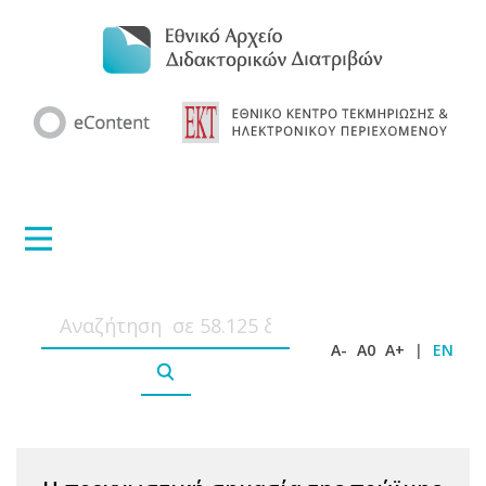
A-
A0
A+
|
EN