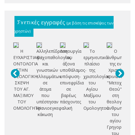
Σχετικές εγγραφές
(με βάση τις επισκέψεις των
χρηστών)
Η
Αλληλεπίδραση
Λειτουργία
Το
Ο
Μ
ΕΥΧΑΡΙΣΤΙΑΚΗ
ψυχοπαθολογίας
του
ερμηνευτικό
άνθρωπος
ΟΝΤΟΛΟΓΙΑ
και
άξονα
πλαίσιο
της εν
ετ
ΣΤΗΝ
γνωστικών
υποθάλαμος-
της
Χριστώ
οσ
ΘΕΟΛΟΓΙΚΗ
ελλειμμάτων
υπόφυση-
χριστολογίας
κοινωνίας.:
ν
ΣΚΕΨΗ
σε
επινεφρίδια
του
"Μετοχή
αι
ΤΟΥ ΑΓ.
άτομα
σε
Αγίου
Θεού"
ΜΑΞΙΜΟΥ
που
βαρέως
Μαξίμου
στη
ΤΟΥ
υπέστησαν
πάσχοντες
του
θεολογική
ΟΜΟΛΟΓΗΤΗ
κρανιοεγκεφαλική
Ομολογητού
ανθρωπολογί
κάκωση
του
αγίου
Γρηγορίου
του