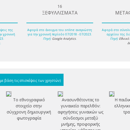
16
ΞΕΦΥΛΛΙΣΜΑΤΑ
ΜΕΤΑ
ψεις της
Αφορά στο άνοιγμα του online αναγνώστη
Αφορά στο σύνολ
ην χρονική
για την χρονική περίοδο 07/2018 - 07/2023.
αρχείου της δι
23.
Πηγή:
Google Analytics
.
Πηγή:
Εθνικό
s
.
Δ
(με βάση τις επισκέψεις των χρηστών)
Το εθνογραφικό
Ανασυνθέτοντας το
Η παιδι
στοιχείο στην
γυναικείο παρελθόν:
ελληνικ
σύγχρονη δημιουργική
αφηγήσεις γυναικών ως
τρα
φωτογραφία
σύνδεσμοι μεταξύ
μνήμης, προφορικής