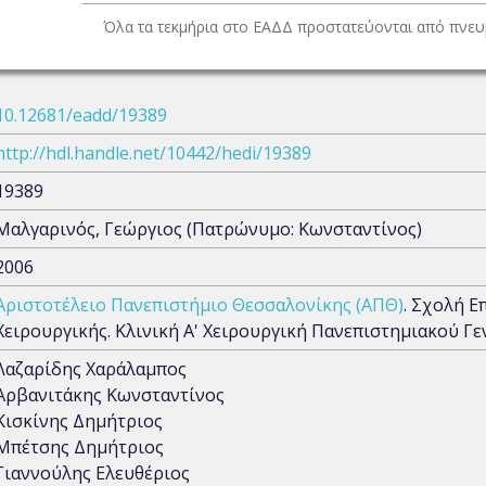
Όλα τα τεκμήρια στο ΕΑΔΔ προστατεύονται από πνευμ
10.12681/eadd/19389
http://hdl.handle.net/10442/hedi/19389
19389
Μαλγαρινός, Γεώργιος (Πατρώνυμο: Κωνσταντίνος)
2006
Αριστοτέλειο Πανεπιστήμιο Θεσσαλονίκης (ΑΠΘ)
. Σχολή Ε
Χειρουργικής. Κλινική Α' Χειρουργική Πανεπιστημιακού 
Λαζαρίδης Χαράλαμπος
Αρβανιτάκης Κωνσταντίνος
Κισκίνης Δημήτριος
Μπέτσης Δημήτριος
Γιαννούλης Ελευθέριος