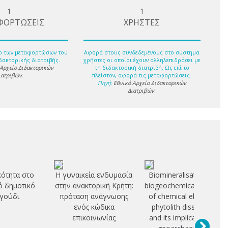
1
1
ΦΟΡΤΩΣΕΙΣ
ΧΡΗΣΤΕΣ
ο των μεταφορτώσων του
Αφορά στους συνδεδεμένους στο σύστημα
δακτορικής διατριβής.
χρήστες οι οποίοι έχουν αλληλεπιδράσει με
 Αρχείο Διδακτορικών
τη διδακτορική διατριβή. Ως επί το
ιατριβών
.
πλείστον, αφορά τις μεταφορτώσεις.
Πηγή:
Εθνικό Αρχείο Διδακτορικών
Διατριβών
.
κότητα στο
Η γυναικεία ενδυμασία
Biomineralisation and
ό δημοτικό
στην ανακτορική Κρήτη:
biogeochemical mobility
γούδι
πρόταση ανάγνωσης
of chemical elements:
ενός κώδικα
phytolith dissolution
επικοινωνίας
and its implications in