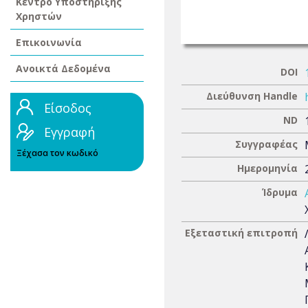
Κέντρο Υποστήριξης
Χρηστών
Επικοινωνία
Ανοικτά Δεδομένα
DOI
Διεύθυνση Handle
Είσοδος
ND
Εγγραφή
Συγγραφέας
Ξέχασα τον κωδικό
Ημερομηνία
Ίδρυμα
Εξεταστική επιτροπή