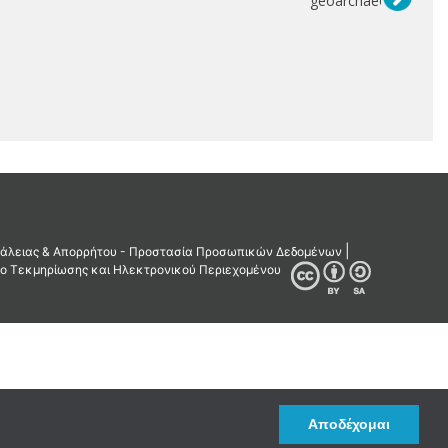
geoarchaeology
Αποδέχομαι