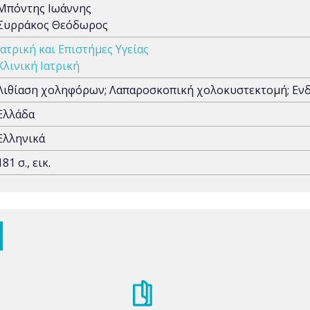
Μπόντης Ιωάννης
Συρράκος Θεόδωρος
Ιατρική και Επιστήμες Υγείας
Κλινική Ιατρική
Λιθίαση χοληφόρων; Λαπαροσκοπική χολοκυστεκτομή; Εν
Ελλάδα
Ελληνικά
181 σ., εικ.