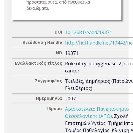
προστατεύονται από πνευματικά
δικαιώματα.
DOI
10.12681/eadd/19371
Διεύθυνση Handle
http://hdl.handle.net/10442/h
ND
19371
Εναλλακτικός τίτλος
Role of cyclooxygenase-2 in co
cancer
Συγγραφέας
Τζιλβές, Δημήτριος (Πατρών
Ελευθέριος)
Ημερομηνία
2007
Ίδρυμα
Αριστοτέλειο Πανεπιστήμιο
Θεσσαλονίκης (ΑΠΘ)
. Σχολή
Επιστημών Υγείας. Τμήμα Ιατρ
Τομέας Παθολογίας. Κλινική Δ