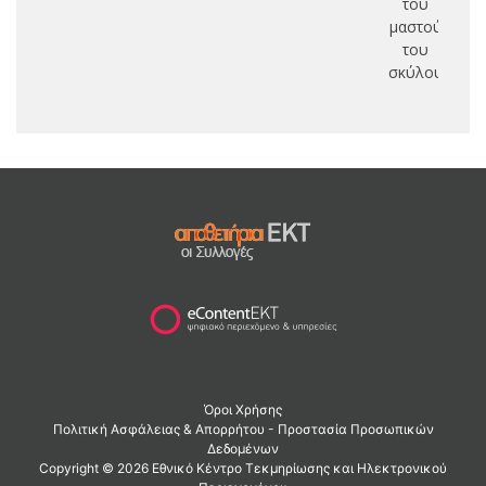
του
μαστού
του
σκύλου