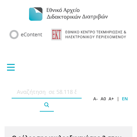
A-
A0
A+
|
EN