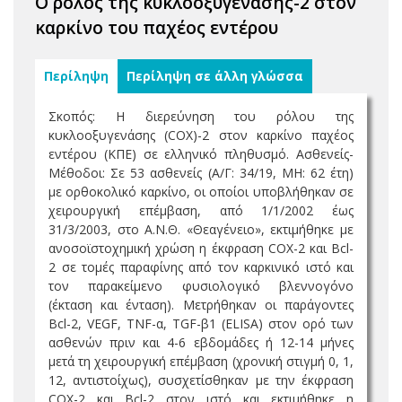
Ο ρόλος της κυκλοοξυγενάσης-2 στον
καρκίνο του παχέος εντέρου
Περίληψη
Περίληψη σε άλλη γλώσσα
Σκοπός: Η διερεύνηση του ρόλου της
κυκλοοξυγενάσης (COX)-2 στον καρκίνο παχέος
εντέρου (ΚΠΕ) σε ελληνικό πληθυσμό. Ασθενείς-
Μέθοδοι: Σε 53 ασθενείς (Α/Γ: 34/19, ΜΗ: 62 έτη)
με ορθοκολικό καρκίνο, οι οποίοι υποβλήθηκαν σε
χειρουργική επέμβαση, από 1/1/2002 έως
31/3/2003, στο Α.Ν.Θ. «Θεαγένειο», εκτιμήθηκε με
ανοσοϊστοχημική χρώση η έκφραση COX-2 και Bcl-
2 σε τομές παραφίνης από τον καρκινικό ιστό και
τον παρακείμενο φυσιολογικό βλεννογόνο
(έκταση και ένταση). Μετρήθηκαν οι παράγοντες
Bcl-2, VEGF, TNF-α, TGF-β1 (ELISA) στον ορό των
ασθενών πριν και 4-6 εβδομάδες ή 12-14 μήνες
μετά τη χειρουργική επέμβαση (χρονική στιγμή 0, 1,
12, αντιστοίχως), συσχετίσθηκαν με την έκφραση
COX-2 και Bcl-2 στον ιστό και εκτιμήθηκε η