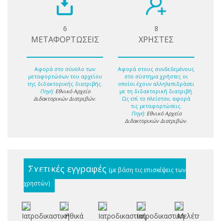
6
8
ΜΕΤΑΦΟΡΤΩΣΕΙΣ
ΧΡΗΣΤΕΣ
Αφορά στο σύνολο των
Αφορά στους συνδεδεμένους
μεταφορτώσων του αρχείου
στο σύστημα χρήστες οι
της διδακτορικής διατριβής.
οποίοι έχουν αλληλεπιδράσει
Πηγή:
Εθνικό Αρχείο
με τη διδακτορική διατριβή.
Διδακτορικών Διατριβών
.
Ως επί το πλείστον, αφορά
τις μεταφορτώσεις.
Πηγή:
Εθνικό Αρχείο
Διδακτορικών Διατριβών
.
Σχετικές εγγραφές
(με βάση τις επισκέψεις των
χρηστών)
Ιατροδικαστική
Ηθικά
Ιατροδικαστική
Ιατροδικαστική
Μελέτη
Μ