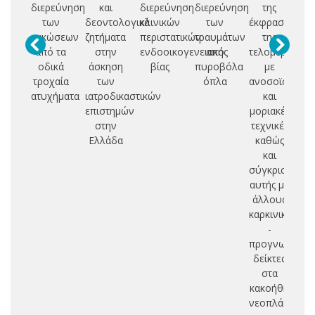
διερεύνηση
και
διερεύνηση
διερεύνηση
της
ο
των
δεοντολογικά
κλινικών
των
έκφρασης
κα
κακώσεων
ζητήματα
περιστατικών
τραυμάτων
της
από τα
στην
ενδοοικογενειακής
από
τελομεράσης
μι
οδικά
άσκηση
βίας
πυροβόλα
με
ασ
τροχαία
των
όπλα
ανοσοϊστοχημ
ατυχήματα
ιατροδικαστικών
και
επιστημών
μοριακές
στην
τεχνικές
Ελλάδα
καθώς
και
σύγκριση
αυτής με
άλλους
καρκινικούς
-
προγνωστικο
δείκτες
στα
κακοήθη
νεοπλάσματα