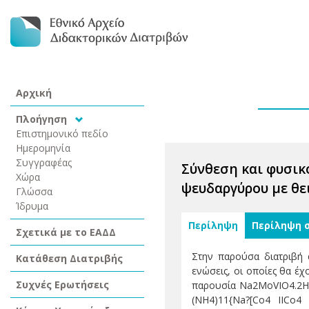
Αρχική
Πλοήγηση
Επιστημονικό πεδίο
Ημερομηνία
Συγγραφέας
Σύνθεση και φυσικ
Χώρα
ψευδαργύρου με θε
Γλώσσα
Ίδρυμα
Περίληψη
Περίληψη 
Σχετικά με το ΕΑΔΔ
Στην παρούσα διατριβή 
Κατάθεση Διατριβής
ενώσεις, οι οποίες θα έχ
Συχνές Ερωτήσεις
παρουσία Na2MoVIO4.2H2O
(NH4)11{Na?[Co4 IICo4