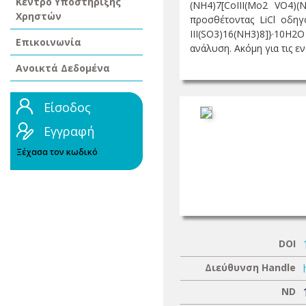
Κέντρο Υποστήριξης
(NH4)7[CoIII(Mo2 VO4)
Χρηστών
προσθέτοντας LiCl οδηγ
III(SO3)16(NH3)8]}·10H2
Επικοινωνία
ανάλυση. Ακόμη για τις ενώ
Ανοικτά Δεδομένα
Είσοδος
Εγγραφή
Ξέχασα τον κωδικό
DOI
Διεύθυνση Handle
ND