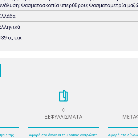
ανάλυση; Φασματοσκοπία υπερύθρου; Φασματομετρία μαζώ
Ελλάδα
Ελληνικά
189 σ., εικ.
0
ΞΕΦΥΛΛΙΣΜΑΤΑ
ΜΕΤΑ
ψεις της
Αφορά στο άνοιγμα του online αναγνώστη
Αφορά στο σύνολ