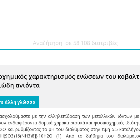
οχημικός χαρακτηρισμός ενώσεων του κοβαλτί
ιώδη ανιόντα
σε άλλη γλώσσα
ασχολούμαστε με την αλληλεπίδραση των μεταλλικών ιόντων μ
ουν ενδιαφέροντα δομικά χαρακτηριστικά και φυσικοχημικές ιδιότη
 και ρυθμίζοντας το pH του διαλύματος στην τιμή 5.5 καταλήγουμ
 III(SO3)16(NH3)8]}·10H2O (1). Από το διήθημα του διαλύμ