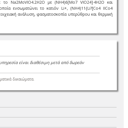
υμε το Na2MoVIO4.2H2O με (NH4)6[Mo7 VIO24]·4H2O και
ποία ενσωματώνει το κατιόν Li+, (NH4)11{Li?[Co4 IICo4
 στοιχειακή ανάλυση, φασματοσκοπία υπερύθρου και θερμική
 υπηρεσία είναι διαθέσιμη μετά από δωρεάν
ατικά δικαιώματα.