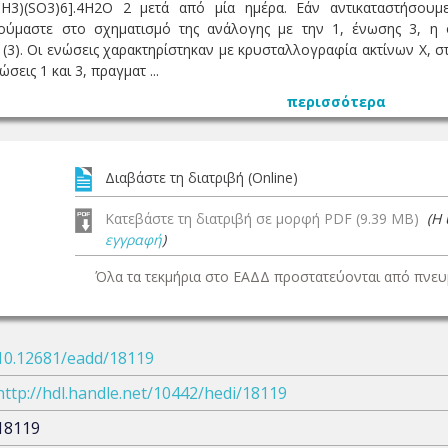
(NH3)(SO3)6].4H2O 2 μετά από μία ημέρα. Εάν αντικαταστήσο
ούμαστε στο σχηματισμό της ανάλογης με την 1, ένωσης 3, η ο
O (3). Οι ενώσεις χαρακτηρίστηκαν με κρυσταλλογραφία ακτίνων Χ,
σεις 1 και 3, πραγματ ...
περισσότερα
Διαβάστε τη διατριβή (Online)
Κατεβάστε τη διατριβή σε μορφή PDF (9.39 MB)
(Η
εγγραφή
)
Όλα τα τεκμήρια στο ΕΑΔΔ προστατεύονται από πνευμ
10.12681/eadd/18119
http://hdl.handle.net/10442/hedi/18119
18119