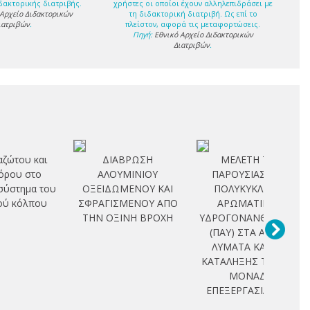
δακτορικής διατριβής.
χρήστες οι οποίοι έχουν αλληλεπιδράσει με
 Αρχείο Διδακτορικών
τη διδακτορική διατριβή. Ως επί το
ιατριβών
.
πλείστον, αφορά τις μεταφορτώσεις.
Πηγή:
Εθνικό Αρχείο Διδακτορικών
Διατριβών
.
αζώτου και
ΔΙΑΒΡΩΣΗ
ΜΕΛΕΤΗ ΤΗΣ
ρου στο
ΑΛΟΥΜΙΝΙΟΥ
ΠΑΡΟΥΣΙΑΣ ΤΩΝ
σύστημα του
ΟΞΕΙΔΩΜΕΝΟΥ ΚΑΙ
ΠΟΛΥΚΥΚΛΙΚΩΝ
ού κόλπου
ΣΦΡΑΓΙΣΜΕΝΟΥ ΑΠΟ
ΑΡΩΜΑΤΙΚΩΝ
ΤΗΝ ΟΞΙΝΗ ΒΡΟΧΗ
ΥΔΡΟΓΟΝΑΝΘΡΑΚΩΝ
(ΠΑΥ) ΣΤΑ ΑΣΤΙΚΑ
ΛΥΜΑΤΑ ΚΑΙ ΤΗΣ
ΚΑΤΑΛΗΞΗΣ ΤΟΥΣ ΣΕ
ΜΟΝΑΔΑ
ΕΠΕΞΕΡΓΑΣΙΑΣ ΛΥ...