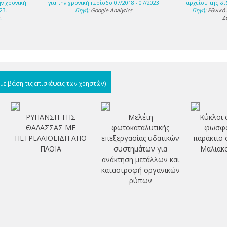
ην χρονική
για την χρονική περίοδο 07/2018 - 07/2023.
αρχείου της δι
23.
Πηγή:
Google Analytics
.
Πηγή:
Εθνικό
s
.
Δ
(με βάση τις επισκέψεις των χρηστών)
ΡΥΠΑΝΣΗ ΤΗΣ
Μελέτη
Κύκλοι 
ΘΑΛΑΣΣΑΣ ΜΕ
φωτοκαταλυτικής
φωσφό
ΠΕΤΡΕΛΑΙΟΕΙΔΗ ΑΠΟ
επεξεργασίας υδατικών
παράκτιο 
ΠΛΟΙΑ
συστημάτων για
Mαλιακ
ανάκτηση μετάλλων και
καταστροφή οργανικών
ρύπων