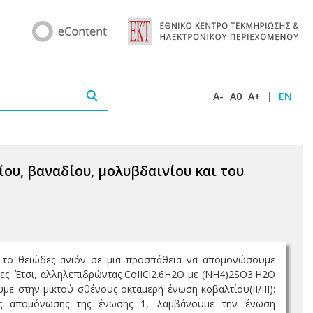
A-
A0
A+
|
EN
ου, βαναδίου, μολυβδαινίου και του
ε το θειώδες ανιόν σε μια προσπάθεια να απομονώσουμε
τες. Έτσι, αλληλεπιδρώντας CoΙΙCl2.6H2O με (NH4)2SO3.H2O
ε στην μικτού σθένους οκταμερή ένωση κοβαλτίου(ΙΙ/ΙΙΙ):
ατος απομόνωσης της ένωσης 1, λαμβάνουμε την ένωση