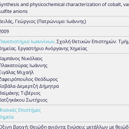
Synthesis and physicochemical characterization of cobalt,
sulfite anions
Χειλάς, Γεώργιος (Πατρώνυμο: Ιωάννης)
2009
Πανεπιστήμιο Ιωαννίνων
. Σχολή Θετικών Επιστημών. Τμήμ
Χημείας. Εργαστήριο Ανόργανης Χημείας
Καμπάνος Νικόλαος
Πλακατούρας Ιωάννης
Σιγάλας Μιχαήλ
Ζαφειρόπουλος Θεόδωρος
Κοβάλα-Δεμερτζή Δήμητρα
Βαϊμάκης Τιβέριος
Χατζηκάκου Σωτήριος
Φυσικές Επιστήμες
Χημεία
Όξινη βροχή; Θειώδη ανιόντα; Ενώσεις μετάλλων με θειώδ