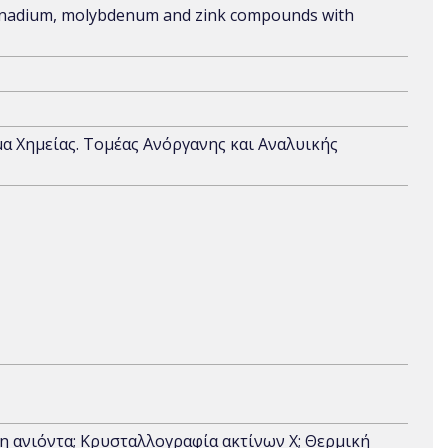
 vanadium, molybdenum and zink compounds with
α Χημείας. Τομέας Ανόργανης και Αναλυικής
η ανιόντα; Κρυσταλλογραφία ακτίνων Χ; Θερμική