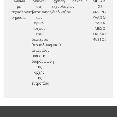
υλικών
Maxwell
χρήση
αλκαλίων
ΜΕΤΑΒΑΣΕΩ
ε
με
στη
τεχνολογιών
ΣΕ
τεχνολογική
διερεύνηση
διαδικτύου
ΑΝΟΡΓΑΝΑ
π
σημασία.
των
ΥΑΛΩΔΗ
συ
ορίων
ΥΛΙΚΑ
βε
ισχύος
ΜΕΣΩ
του
ΣΚΕΔΑΣΗΣ
δεύτερου
ΦΩΤΟΣ
θερμοδυναμικού
αξιώματος
και στη
διαμόρφωση
της
αρχής
της
εντροπίας