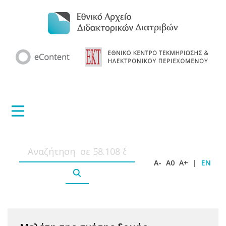
A-
A0
A+
|
EN