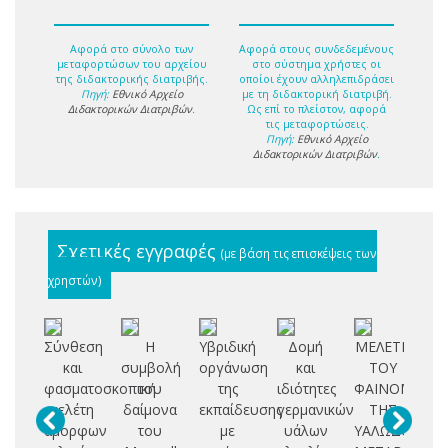
Αφορά στο σύνολο των
Αφορά στους συνδεδεμένους
μεταφορτώσων του αρχείου
στο σύστημα χρήστες οι
της διδακτορικής διατριβής.
οποίοι έχουν αλληλεπιδράσει
Πηγή:
Εθνικό Αρχείο
με τη διδακτορική διατριβή.
Διδακτορικών Διατριβών
.
Ως επί το πλείστον, αφορά
τις μεταφορτώσεις.
Πηγή:
Εθνικό Αρχείο
Διδακτορικών Διατριβών
.
Σχετικές εγγραφές
(με βάση τις επισκέψεις των
χρηστών)
Σύνθεση
Η
Υβριδική
Δομή
ΜΕΛΕΤΗ
Μ
και
συμβολή
οργάνωση
και
ΤΟΥ
ευ
φασματοσκοπική
του
της
ιδιότητες
ΦΑΙΝΟΜΕΝΟ
αλ
μελέτη
δαίμονα
εκπαίδευσης
γερμανικών
ΤΗΣ
βε
άμορφων
του
με
υάλων
ΥΑΛΩΔΟΥΣ