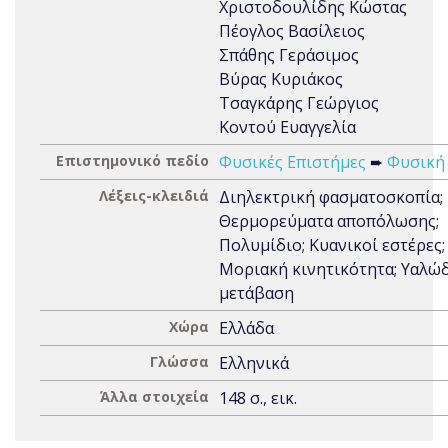
Χριστοδουλίδης Κώστας
Πέογλος Βασίλειος
Σπάθης Γεράσιμος
Βύρας Κυριάκος
Τσαγκάρης Γεώργιος
Κοντού Ευαγγελία
Επιστημονικό πεδίο
Φυσικές Επιστήμες
➨
Φυσική
Λέξεις-κλειδιά
Διηλεκτρική φασματοσκοπία;
Θερμορεύματα αποπόλωσης;
Πολυμίδιο; Κυανικοί εστέρες;
Μοριακή κινητικότητα; Υαλώ
μετάβαση
Χώρα
Ελλάδα
Γλώσσα
Ελληνικά
Άλλα στοιχεία
148 σ., εικ.