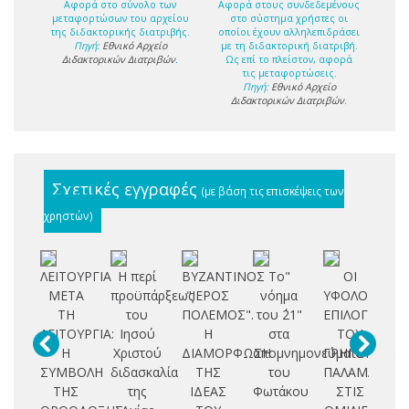
Αφορά στο σύνολο των
Αφορά στους συνδεδεμένους
μεταφορτώσων του αρχείου
στο σύστημα χρήστες οι
της διδακτορικής διατριβής.
οποίοι έχουν αλληλεπιδράσει
Πηγή:
Εθνικό Αρχείο
με τη διδακτορική διατριβή.
Διδακτορικών Διατριβών
.
Ως επί το πλείστον, αφορά
τις μεταφορτώσεις.
Πηγή:
Εθνικό Αρχείο
Διδακτορικών Διατριβών
.
Σχετικές εγγραφές
(με βάση τις επισκέψεις των
χρηστών)
ΛΕΙΤΟΥΡΓΙΑ
Η περί
ΒΥΖΑΝΤΙΝΟΣ
Το"
ΟΙ
ΜΕΤΑ
προϋπάρξεως
"ΙΕΡΟΣ
νόημα
ΥΦΟΛΟΓΙΚΕΣ
γε
ΤΗ
του
ΠΟΛΕΜΟΣ".
του ΄21"
ΕΠΙΛΟΓΕΣ
ΛΕΙΤΟΥΡΓΙΑ:
Ιησού
Η
στα
ΤΟΥ
Η
Χριστού
ΔΙΑΜΟΡΦΩΣΗ
απομνημονεύματα
ΓΡΗΓΟΡΙΟΥ
Χ
ΣΥΜΒΟΛΗ
διδασκαλία
ΤΗΣ
του
ΠΑΛΑΜΑ
στ
ΤΗΣ
της
ΙΔΕΑΣ
Φωτάκου
ΣΤΙΣ
Μ