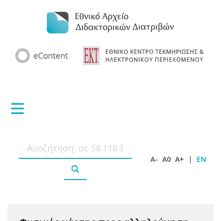
A-
A0
A+
|
EN