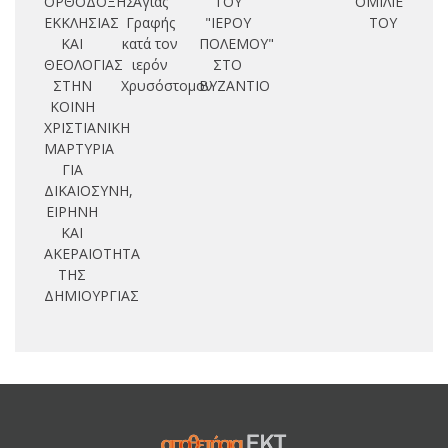
ΟΡΘΟΔΟΞΗΣ
Αγίας
ΤΟΥ
ΟΜΙΛΙΕΣ
Ευ
ΕΚΚΛΗΣΙΑΣ
Γραφής
"ΙΕΡΟΥ
ΤΟΥ
κα
ΚΑΙ
κατά τον
ΠΟΛΕΜΟΥ"
ΘΕΟΛΟΓΙΑΣ
ιερόν
ΣΤΟ
Χ
ΣΤΗΝ
Χρυσόστομον
ΒΥΖΑΝΤΙΟ
κα
ΚΟΙΝΗ
κ
ΧΡΙΣΤΙΑΝΙΚΗ
εκ
ΜΑΡΤΥΡΙΑ
συ
ΓΙΑ
απ
ΔΙΚΑΙΟΣΥΝΗ,
ΕΙΡΗΝΗ
κ
ΚΑΙ
ΑΚΕΡΑΙΟΤΗΤΑ
ΤΗΣ
ΔΗΜΙΟΥΡΓΙΑΣ